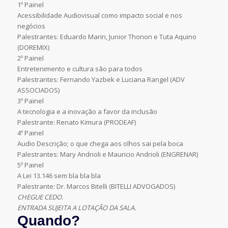
1º Painel
Acessibilidade Audiovisual como impacto social e nos
negócios
Palestrantes: Eduardo Marin, Junior Thonon e Tuta Aquino
(DOREMIX)
2º Painel
Entretenimento e cultura são para todos
Palestrantes: Fernando Yazbek e Luciana Rangel (ADV
ASSOCIADOS)
3º Painel
A tecnologia e a inovação a favor da inclusão
Palestrante: Renato Kimura (PRODEAF)
4º Painel
Audio Descrição; o que chega aos olhos sai pela boca
Palestrantes: Mary Andrioli e Mauricio Andrioli (ENGRENAR)
5º Painel
A Lei 13.146 sem bla bla bla
Palestrante: Dr. Marcos Bitelli (BITELLI ADVOGADOS)
CHEGUE CEDO.
ENTRADA SUJEITA A LOTAÇÃO DA SALA.
Quando?