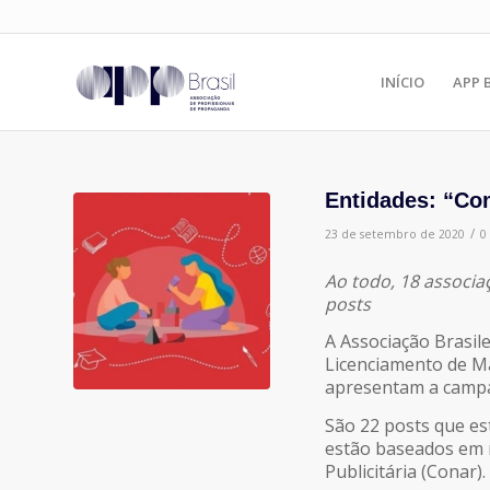
INÍCIO
APP 
Entidades: “Co
/
23 de setembro de 2020
0
Ao todo, 18 associ
posts
A Associação Brasile
Licenciamento de Ma
apresentam a campa
São 22 posts que es
estão baseados em 
Publicitária (Conar)