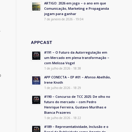
ARTIGO: 2026 em jogo – o ano em que
Comunicação, Marketing e Propaganda
jogam para ganhar
7 de janeiro de 2026 - 19:04
.
APPCAST
#191 – O Futuro da Autorregulação em
um Mercado em plena transformação –
com Melissa Vogel
1 de julho de 2026 - 18:38
o
APP CONECTA – EP #01 – Afonso Abelhão,
Irene Knoth
1 de julho de 2026 - 18:29
#190 – Concurso de TCC 2025: De olho no
futuro do mercado – com Pedro
Henrique Ferreira, Gustavo Murilhas e
Bianca Prazeres
1 de julho de 2026 - 18:22
#189 – Representatividade, Inclusão e o
Papel da Publicidade como Agente de