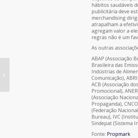
hábitos saudáveis 
publicitária deve es
merchandising dirig
atrapalham a efetiv
agregam valor a ele
regras não é um fav
As outras associaç
ABAP (Associação Bra
Brasileira das Emiss
TLV cria manual para
Indústrias de Alime
retomada de eventos
Comunicação), ABRIN
com orientações do
ACB (Associação dos
Governo e OMS
Promocional), ANER 
(Associação Nacional
Propaganda), CNCOM
(Federação Nacional
Bureau), IVC (Institu
Sindepat (Sistema I
Fonte:
Propmark