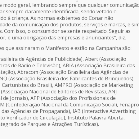
de modo geral, lembrando sempre que qualquer comunicaçã
tar sempre claramente identificada, sendo vetado o
ido à criança. As normas existentes do Conar não
idade da comunicação dos produtos, serviços e marcas, e si
s. Com isso, o consumidor se sente respeitado. Seguir as
or, é uma obrigação das empresas e anunciantes”, diz.
ões que assinaram o Manifesto e estão na Campanha são:
sileira de Agências de Publicidade), Abert (Associação
oras de Rádio e Televisão), ABIA (Associação Brasileira das
ntação), Abracom (Associação Brasileira das Agências de
Q (Associação Brasileira dos Fabricantes de Brinquedos),
 Cartunistas do Brasil), AMPRO (Associação de Marketing
(Associação Nacional de Editores de Revistas), ANJ
 de Jornais), APP (Associação dos Profissionais de
 (Confederação Nacional da Comunicação Social), Fenapro
 das Agências de Propaganda), IAB (Interactive Advertising
to Verificador de Circulação), Instituto Palavra Aberta,
ntegrado de Parques e Atrações Turísticas).