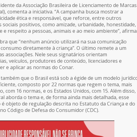
esidente da Associação Brasileira de Licenciamento de Marcas
l), comenta a iniciativa. “A campanha busca mostrar a
cidade ética e responsável, que reforce, entre outros
s sociais positivos, como amizade, urbanidade, honestidade,
e e respeito a pessoas, animais e ao meio ambiente”, afirma
mbra que “nenhum anúncio utilizará na sua comunicação
 consumo diretamente à criança”. O último remete a um
as associações. Nele seus signatários orientam
as, veículos, produtores de conteúdo, licenciadores e
cer e aplicar as normas do Conar.
também que o Brasil está sob a égide de um modelo jurídic
ficiente, composto por 22 normas que regem o tema, mais
o, com 16 normas, e os Estados Unidos, com 15. Além disso,
ral aborda o tema e, de forma ainda mais detalhada, esse
 é objeto de regulação descrita no Estatuto da Criança e do
 no Código de Defesa do Consumidor (CDC).