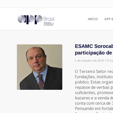
INÍCIO
APP 
ESAMC Sorocaba
participação de
/
5 de outubro de 2016
0 C
O Terceiro Setor re
fundações, instituto
público. Estas orga
repasse de verbas 
suficientes, promov
bazares e a venda d
conta com cerca de 
Pensando em fortale