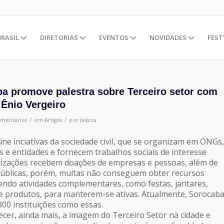
BRASIL
DIRETORIAS
EVENTOS
NOVIDADES
FEST
 promove palestra sobre Terceiro setor com
 Ênio Vergeiro
/
/
omentários
em
Artigos
por
Jessica
úne inciativas da sociedade civil, que se organizam em ONGs,
s e entidades e fornecem trabalhos sociais de interesse
nizações recebem doações de empresas e pessoas, além de
públicas, porém, muitas não conseguem obter recursos
endo atividades complementares, como festas, jantares,
e produtos, para manterem-se ativas. Atualmente, Sorocab
300 instituições como essas.
cer, ainda mais, a imagem do Terceiro Setor na cidade e