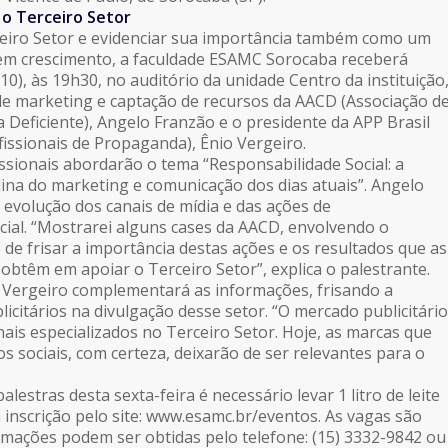
 o Terceiro Setor
ceiro Setor e evidenciar sua importância também como um
em crescimento, a faculdade ESAMC Sorocaba receberá
/10), às 19h30, no auditório da unidade Centro da instituição
e marketing e captação de recursos da AACD (Associação d
a Deficiente), Angelo Franzão e o presidente da APP Brasil
fissionais de Propaganda), Ênio Vergeiro.
issionais abordarão o tema “Responsabilidade Social: a
lina do marketing e comunicação dos dias atuais”. Angelo
 evolução dos canais de mídia e das ações de
cial. “Mostrarei alguns cases da AACD, envolvendo o
 de frisar a importância destas ações e os resultados que as
obtêm em apoiar o Terceiro Setor”, explica o palestrante.
o Vergeiro complementará as informações, frisando a
icitários na divulgação desse setor. “O mercado publicitário
nais especializados no Terceiro Setor. Hoje, as marcas que
s sociais, com certeza, deixarão de ser relevantes para o
alestras desta sexta-feira é necessário levar 1 litro de leite
a inscrição pelo site: www.esamc.br/eventos. As vagas são
ormações podem ser obtidas pelo telefone: (15) 3332-9842 ou