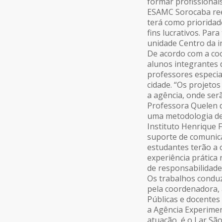
formar profissionai
ESAMC Sorocaba rees
terá como prioridad
fins lucrativos. Pa
unidade Centro da in
De acordo com a co
alunos integrantes 
professores especia
cidade. “Os projeto
a agência, onde serã
Professora Quelen de
uma metodologia de
Instituto Henrique 
suporte de comunica
estudantes terão a 
experiência prática
de responsabilidade 
Os trabalhos condu
pela coordenadora,
Públicas e docentes 
a Agência Experime
atuação, é o Lar São