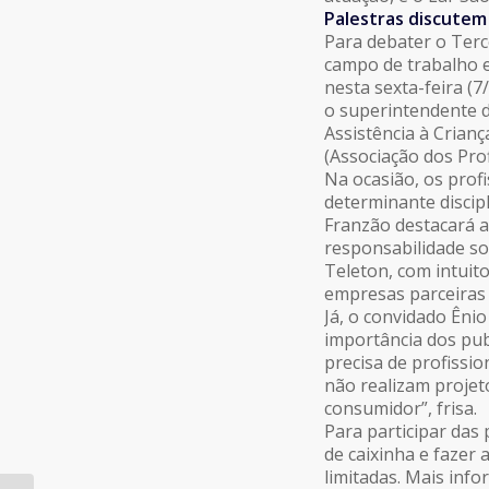
Palestras discutem
Para debater o Ter
campo de trabalho 
nesta sexta-feira (7
o superintendente d
Assistência à Crianç
(Associação dos Pro
Na ocasião, os prof
determinante discip
Franzão destacará a
responsabilidade so
Teleton, com intuito
empresas parceiras 
Já, o convidado Êni
importância dos publ
precisa de profissio
não realizam projeto
consumidor”, frisa.
Para participar das p
de caixinha e fazer 
limitadas. Mais inf