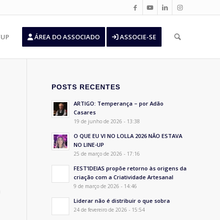
’UP
ÁREA DO ASSOCIADO
ASSOCIE-SE
POSTS RECENTES
ARTIGO: Temperança – por Adão
Casares
19 de junho de 2026 - 13:38
O QUE EU VI NO LOLLA 2026 NÃO ESTAVA
NO LINE-UP
25 de março de 2026 - 17:16
FEST’IDEIAS propõe retorno às origens da
criação com a Criatividade Artesanal
9 de março de 2026 - 14:46
a
Liderar não é distribuir o que sobra
24 de fevereiro de 2026 - 15:54