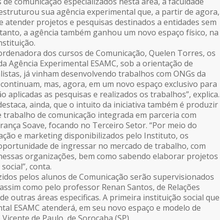
s de comunicação especializados nesta área, a faculdade
truturou sua agência experimental que, a partir de agora,
e atender projetos e pesquisas destinados a entidades sem
ra tanto, a agência também ganhou um novo espaço físico, na
stituição.
ordenadora dos cursos de Comunicação, Quelen Torres, os
da Agência Experimental ESAMC, sob a orientação de
listas, já vinham desenvolvendo trabalhos com ONGs da
s continuam, mas, agora, em um novo espaço exclusivo para
o aplicadas as pesquisas e realizados os trabalhos”, explica.
staca, ainda, que o intuito da iniciativa também é produzir
 trabalho de comunicação integrada em parceria com
França Soave, focando no Terceiro Setor. “Por meio do
ção e marketing disponibilizados pelo Instituto, os
oportunidade de ingressar no mercado de trabalho, com
 nessas organizações, bem como sabendo elaborar projetos
social”, conta.
zidos pelos alunos de Comunicação serão supervisionados
 assim como pelo professor Renan Santos, de Relações
de outras áreas especificas. A primeira instituição social que
ntal ESAMC atenderá, em seu novo espaço e modelo de
 Vicente de Paulo, de Sorocaba (SP).