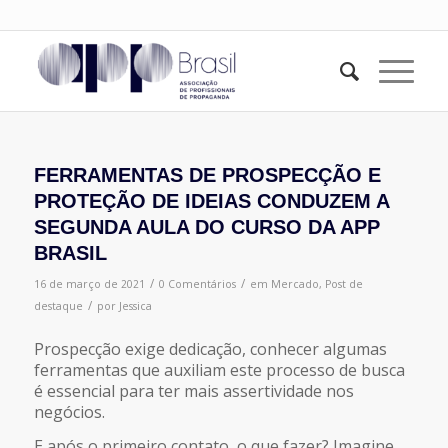
FERRAMENTAS DE PROSPECÇÃO E
PROTEÇÃO DE IDEIAS CONDUZEM A
SEGUNDA AULA DO CURSO DA APP
BRASIL
/
/
16 de março de 2021
0 Comentários
em
Mercado
,
Post de
/
destaque
por
Jessica
Prospecção exige dedicação, conhecer algumas
ferramentas que auxiliam este processo de busca
é essencial para ter mais assertividade nos
negócios.
E após o primeiro contato, o que fazer? Imagine