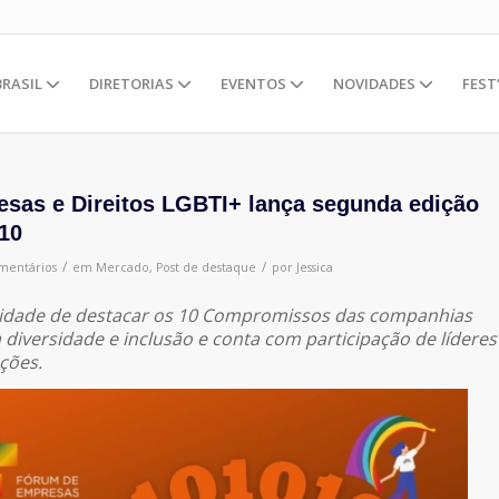
BRASIL
DIRETORIAS
EVENTOS
NOVIDADES
FEST
sas e Direitos LGBTI+ lança segunda edição
10
/
/
mentários
em
Mercado
,
Post de destaque
por
Jessica
nalidade de destacar os 10 Compromissos das companhias
iversidade e inclusão e conta com participação de líderes
ções.