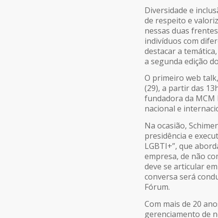
Diversidade e inclu
de respeito e valor
nessas duas frente
indivíduos com difer
destacar a temática
a segunda edição do
O primeiro web talk
(29), a partir das 
fundadora da MCM B
nacional e internaci
Na ocasião, Schime
presidência e execu
LGBTI+”, que aborda
empresa, de não com
deve se articular em
conversa será condu
Fórum.
Com mais de 20 ano
gerenciamento de n