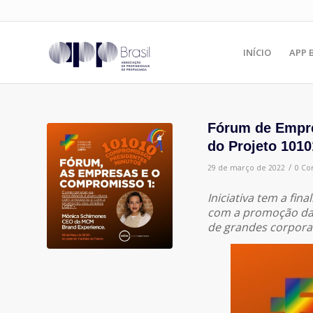
INÍCIO
APP 
Fórum de Empre
do Projeto 1010
/
29 de março de 2022
0 Co
Iniciativa tem a fi
com a promoção da d
de grandes corpora