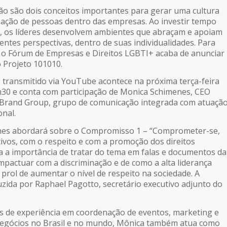
são são dois conceitos importantes para gerar uma cultura
ização de pessoas dentro das empresas. Ao investir tempo
s, os líderes desenvolvem ambientes que abraçam e apoiam
entes perspectivas, dentro de suas individualidades. Para
, o Fórum de Empresas e Direitos LGBTI+ acaba de anunciar
 Projeto 101010.
, transmitido via YouTube acontece na próxima terça-feira
13h30 e conta com participação de Monica Schimenes, CEO
rand Group, grupo de comunicação integrada com atuaçã
onal.
nes abordará sobre o Compromisso 1 – “Comprometer-se,
tivos, com o respeito e com a promoção dos direitos
 a importância de tratar do tema em falas e documentos da
pactuar com a discriminação e de como a alta liderança
 prol de aumentar o nível de respeito na sociedade. A
zida por Raphael Pagotto, secretário executivo adjunto do
s de experiência em coordenação de eventos, marketing e
egócios no Brasil e no mundo, Mônica também atua como