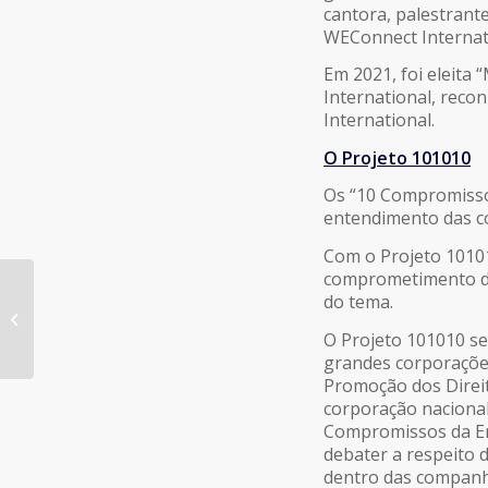
cantora, palestrant
WEConnect Internati
Em 2021, foi eleit
International, rec
International.
O Projeto 101010
Os “10 Compromissos
entendimento das co
Com o Projeto 10101
comprometimento da
do tema.
#83 – SXSW – o que
você precisa saber
O Projeto 101010 se
grandes corporaçõe
Promoção dos Direi
corporação nacional
Compromissos da Em
debater a respeito 
dentro das companh