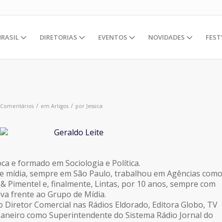
BRASIL
DIRETORIAS
EVENTOS
NOVIDADES
FEST
/
/
 Comentários
em
Artigos
por
Jessica
oca e formado em Sociologia e Política.
de mídia, sempre em São Paulo, trabalhou em Agências com
 & Pimentel e, finalmente, Lintas, por 10 anos, sempre com
iva frente ao Grupo de Mídia.
Diretor Comercial nas Rádios Eldorado, Editora Globo, TV
 Janeiro como Superintendente do Sistema Rádio Jornal do