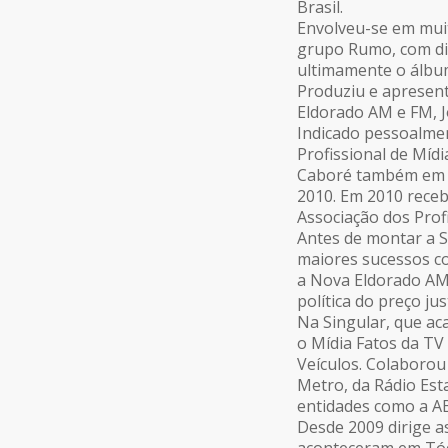
Brasil.
Envolveu-se em muit
grupo Rumo, com dis
ultimamente o álbu
Produziu e apresen
Eldorado AM e FM, J
Indicado pessoalmen
Profissional de Mídi
Caboré também em 
2010. Em 2010 receb
Associação dos Prof
Antes de montar a S
maiores sucessos co
a Nova Eldorado AM, 
política do preço ju
Na Singular, que ac
o Mídia Fatos da TV
Veículos. Colaborou
Metro, da Rádio Est
entidades como a A
Desde 2009 dirige a
aconteceram em Tóqu