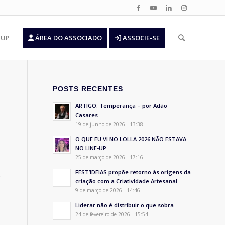
’UP
ÁREA DO ASSOCIADO
ASSOCIE-SE
POSTS RECENTES
ARTIGO: Temperança – por Adão
Casares
19 de junho de 2026 - 13:38
O QUE EU VI NO LOLLA 2026 NÃO ESTAVA
NO LINE-UP
25 de março de 2026 - 17:16
FEST’IDEIAS propõe retorno às origens da
o
criação com a Criatividade Artesanal
9 de março de 2026 - 14:46
Liderar não é distribuir o que sobra
24 de fevereiro de 2026 - 15:54