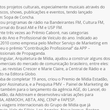
os projetos culturais, especialmente musicais através do
cos, shows, publicações e eventos, tendo lançado
m: Sopa de Concha.
tou programas de rádio na Bandeirantes FM, Cultura FM,
ornal do Brasil AM e FM e USP FM.
te três vezes ao Prêmio Caboré, nas categorias
a do Ano e Profissional de Veículo do ano. Indicado ao
2010 como empresa pelo Melhor Serviço de Marketing em
eu o prêmio “Contribuição Profissional” da APP –
issionais de Propaganda.
ingular, Arquitetura de Mídia, ajudou a construir alguns dos
merciais do mercado de comunicação brasileiro, entre eles:
as revistas Crescer e Marie Claire, a Central de Rádio e a
sto na Editora Globo.
aba de completar 19 anos, criou o Premio de Mídia Estadão,
 por Assinatura, e a Pesquisa PMV – Painel de Marketing de
 também para o lançamento da agência AGE, do Lance!, do
adão, da Adstream e desenvolveu várias ações para
BA, ABMOOH, ABTA, ANJ, CENP e FAPESP.
s viagens internacionais do Grupo de Mídia que já
io, Vale do Silício, Los Angeles, Nova Iorque, Boston,