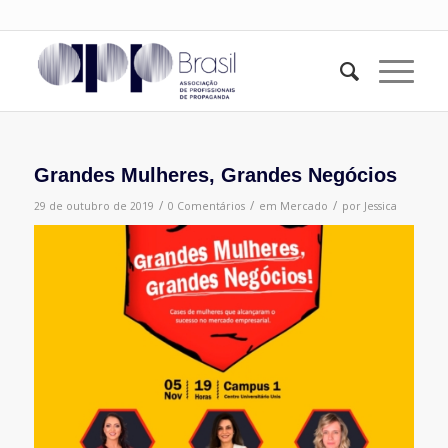
Grandes Mulheres, Grandes Negócios
/
/
/
29 de outubro de 2019
0 Comentários
em
Mercado
por
Jessica