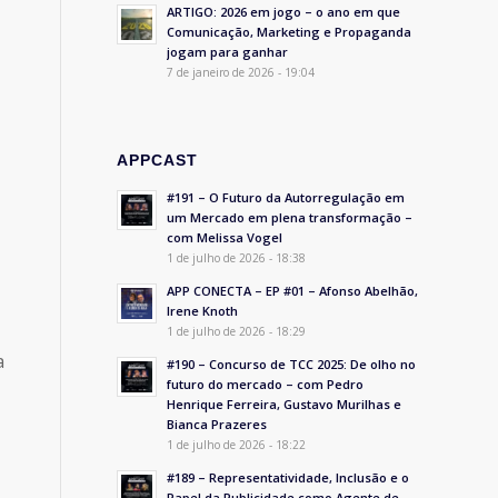
ARTIGO: 2026 em jogo – o ano em que
Comunicação, Marketing e Propaganda
jogam para ganhar
7 de janeiro de 2026 - 19:04
APPCAST
#191 – O Futuro da Autorregulação em
um Mercado em plena transformação –
com Melissa Vogel
1 de julho de 2026 - 18:38
APP CONECTA – EP #01 – Afonso Abelhão,
Irene Knoth
1 de julho de 2026 - 18:29
a
#190 – Concurso de TCC 2025: De olho no
futuro do mercado – com Pedro
Henrique Ferreira, Gustavo Murilhas e
Bianca Prazeres
1 de julho de 2026 - 18:22
#189 – Representatividade, Inclusão e o
Papel da Publicidade como Agente de