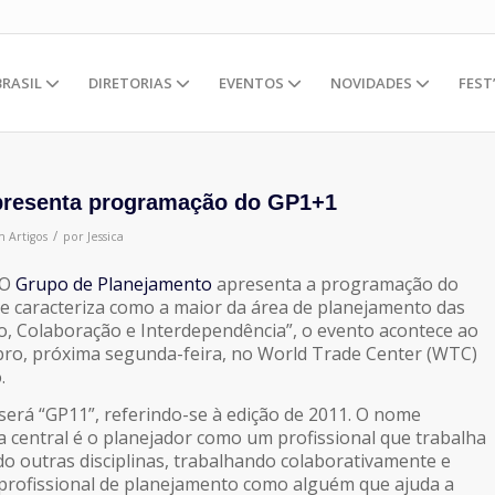
BRASIL
DIRETORIAS
EVENTOS
NOVIDADES
FEST
presenta programação do GP1+1
/
m
Artigos
por
Jessica
O
Grupo de Planejamento
apresenta a programação do
se caracteriza como a maior da área de planejamento das
o, Colaboração e Interdependência
”, o evento acontece ao
bro, próxima segunda-feira, no World Trade Center (WTC)
.
erá “GP11”, referindo-se à edição de 2011. O nome
 central é o planejador como um profissional que trabalha
do outras disciplinas, trabalhando colaborativamente e
 profissional de planejamento como alguém que ajuda a