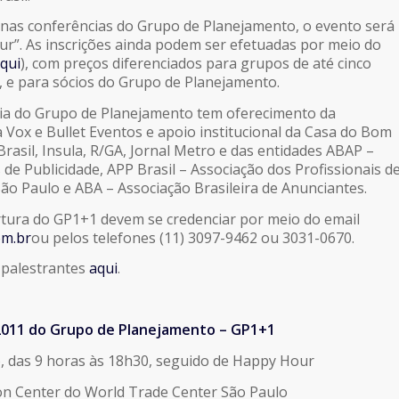
nas conferências do Grupo de Planejamento, o evento será
r”. As inscrições ainda podem ser efetuadas por meio do
qui
), com preços diferenciados para grupos de até cinco
e para sócios do Grupo de Planejamento.
cia do Grupo de Planejamento tem oferecimento da
a Vox e Bullet Eventos e apoio institucional da Casa do Bom
Brasil, Insula, R/GA, Jornal Metro e das entidades ABAP –
 de Publicidade, APP Brasil – Associação dos Profissionais d
o Paulo e ABA – Associação Brasileira de Anunciantes.
rtura do GP1+1 devem se credenciar por meio do email
m.br
ou pelos telefones (11) 3097-9462 ou 3031-0670.
s palestrantes
aqui
.
2011 do Grupo de Planejamento – GP1+1
, das 9 horas às 18h30, seguido de Happy Hour
on Center do World Trade Center São Paulo