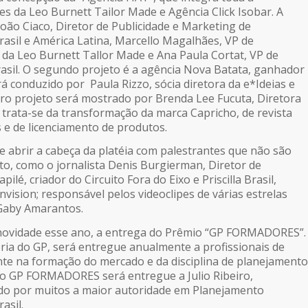
s da Leo Burnett Tailor Made e Agência Click Isobar. A
oão Ciaco, Diretor de Publicidade e Marketing de
asil e América Latina, Marcello Magalhães, VP de
 da Leo Burnett Tallor Made e Ana Paula Cortat, VP de
asil. O segundo projeto é a agência Nova Batata, ganhador
á conduzido por Paula Rizzo, sócia diretora da e*Ideias e
eiro projeto será mostrado por Brenda Lee Fucuta, Diretora
; trata-se da transformação da marca Capricho, de revista
 e de licenciamento de produtos.
e abrir a cabeça da platéia com palestrantes que não são
o, como o jornalista Denis Burgierman, Diretor de
ilé, criador do Circuito Fora do Eixo e Priscilla Brasil,
nvision; responsável pelos videoclipes de várias estrelas
Gaby Amarantos.
novidade esse ano, a entrega do Prêmio “GP FORMADORES”.
oria do GP, será entregue anualmente a profissionais de
te na formação do mercado e da disciplina de planejamento
, o GP FORMADORES será entregue a Julio Ribeiro,
ado por muitos a maior autoridade em Planejamento
asil.