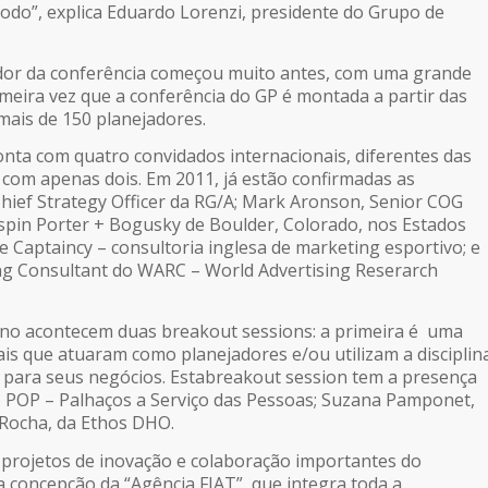
odo”, explica Eduardo Lorenzi, presidente do Grupo de
rador da conferência começou muito antes, com uma grande
imeira vez que a conferência do GP é montada a partir das
 mais de 150 planejadores.
onta com quatro convidados internacionais, diferentes das
com apenas dois. Em 2011, já estão confirmadas as
hief Strategy Officer da RG/A; Mark Aronson, Senior COG
ispin Porter + Bogusky de Boulder, Colorado, nos Estados
e Captaincy – consultoria inglesa de marketing esportivo; e
g Consultant do WARC – World Advertising Reserarch
 ano acontecem duas
breakout sessions
: a primeira é uma
is que atuaram como planejadores e/ou utilizam a disciplin
para seus negócios. Esta
breakout session
tem a presença
 POP – Palhaços a Serviço das Pessoas; Suzana Pamponet,
 Rocha, da Ethos DHO.
 projetos de inovação e colaboração importantes do
a concepção da “Agência FIAT”, que integra toda a