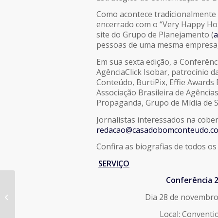
Como acontece tradicionalmente 
encerrado com o “Very Happy Hou
site do Grupo de Planejamento (
a
pessoas de uma mesma empresa, 
Em sua sexta edição, a Conferên
AgênciaClick Isobar, patrocínio d
Conteúdo, BurtiPix, Effie Awards 
Associação Brasileira de Agências
Propaganda, Grupo de Mídia de Sã
Jornalistas interessados na cobe
redacao@casadobomconteudo.co
Confira as biografias de todos o
SERVIÇO
Conferência 
APP participa do 1°painel no III
Dia 28 de novembro
Fórum da Produção Publicitária
Local: Conventi