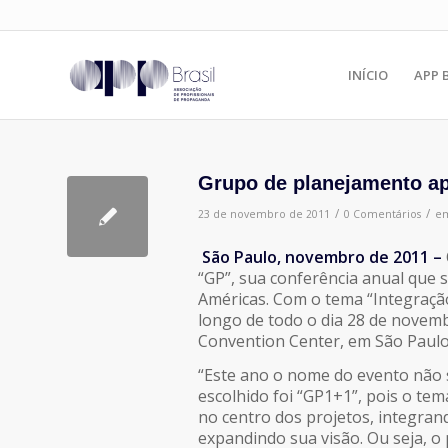
INÍCIO
APP 
Grupo de planejamento a
/
/
23 de novembro de 2011
0 Comentários
e
São Paulo, novembro de 2011 –
“GP”, sua conferência anual que 
Américas. Com o tema “
Integraçã
longo de todo o dia 28 de novem
Convention Center, em São Paulo
“Este ano o nome do evento não s
escolhido foi “GP
1+1”,
pois o tema
no centro dos projetos, integran
expandindo sua visão. Ou seja, o