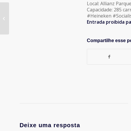
Local: Allianz Parqu
Capacidade: 285 car
Cerveja Beck’s vai transformar a
#Heineken #Social
icônica lona do Green Valley em
Entrada proibida p
peças...
Compartilhe esse p
Deixe uma resposta