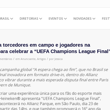
BRASIL
DIRETORIAS
EVENTOS
NOVIDADES
FEST
a torcedores em campo e jogadores na
para celebrar a “UEFA Champions League Final
/
/
mentários
em
Anunciante
,
Artigos
por
Jessica
 campanha global “A espera chega ao fim”, que no Brasil se
al inovadora em formato drive-in, dentro do Allianz
co vibrar durante a mais esperada disputa final entre Paris
yern de Munique.
riar uma experiência única para os fãs do esporte mais
Heineken®️ apresenta “UEFA Champions League Final”,
acontecerá no Allianz Parque, em São Paulo, dia 23 de
partir das 14hs, e que também promoverá o 16º ano da