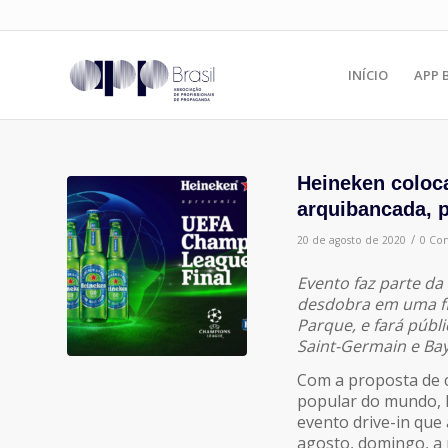
INÍCIO
APP 
Heineken coloc
arquibancada, 
/
20 de agosto de 2020
0 Co
Evento faz parte da
desdobra em uma fin
Parque, e fará públi
Saint-Germain e Ba
Com a proposta de c
popular do mundo, 
evento drive-in que 
agosto, domingo, a 