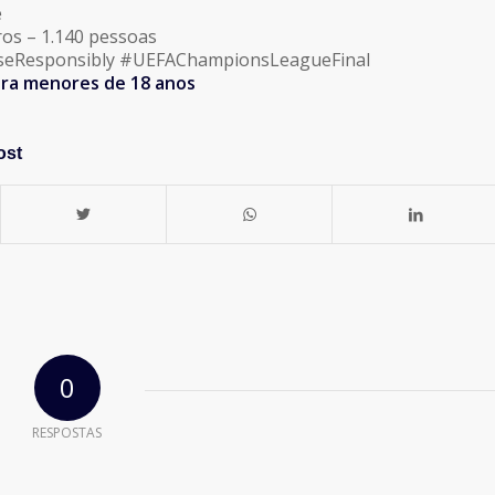
e
ros – 1.140 pessoas
iseResponsibly #UEFAChampionsLeagueFinal
ara menores de 18 anos
ost
0
RESPOSTAS