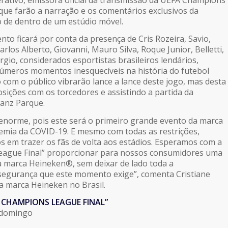
 que farão a narração e os comentários exclusivos da
 de dentro de um estúdio móvel.
o ficará por conta da presença de Cris Rozeira, Savio,
arlos Alberto, Giovanni, Mauro Silva, Roque Junior, Belletti,
gio, considerados esportistas brasileiros lendários,
úmeros momentos inesquecíveis na história do futebol
 com o público vibrarão lance a lance deste jogo, mas desta
osições com os torcedores e assistindo a partida da
ianz Parque.
enorme, pois este será o primeiro grande evento da marca
mia da COVID-19. E mesmo com todas as restrições,
em trazer os fãs de volta aos estádios. Esperamos com a
ague Final” proporcionar para nossos consumidores uma
a marca Heineken®️, sem deixar de lado toda a
segurança que este momento exige”, comenta Cristiane
da marca Heineken no Brasil.
 CHAMPIONS LEAGUE FINAL”
, domingo