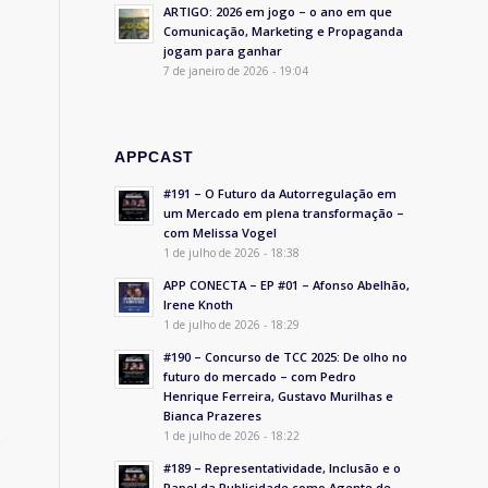
ARTIGO: 2026 em jogo – o ano em que
Comunicação, Marketing e Propaganda
jogam para ganhar
7 de janeiro de 2026 - 19:04
APPCAST
#191 – O Futuro da Autorregulação em
um Mercado em plena transformação –
com Melissa Vogel
1 de julho de 2026 - 18:38
APP CONECTA – EP #01 – Afonso Abelhão,
Irene Knoth
1 de julho de 2026 - 18:29
#190 – Concurso de TCC 2025: De olho no
futuro do mercado – com Pedro
Henrique Ferreira, Gustavo Murilhas e
Bianca Prazeres
1 de julho de 2026 - 18:22
e
#189 – Representatividade, Inclusão e o
Papel da Publicidade como Agente de