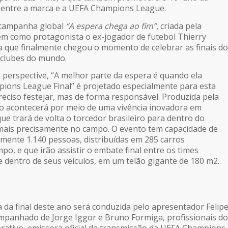
o entre a marca e a UEFA Champions League.
a campanha global
“A espera chega ao fim”
, criada pela
 tem como protagonista o ex-jogador de futebol Thierry
a que finalmente chegou o momento de celebrar as finais do
e clubes do mundo.
h perspective, “A melhor parte da espera é quando ela
ions League Final” é projetado especialmente para esta
reciso festejar, mas de forma responsável. Produzida pela
ão acontecerá por meio de uma vivência inovadora em
que trará de volta o torcedor brasileiro para dentro do
 mais precisamente no campo. O evento tem capacidade de
ente 1.140 pessoas, distribuídas em 285 carros
o, e que irão assistir o embate final entre os times
e dentro de seus veículos, em um telão gigante de 180 m2.
a da final deste ano será conduzida pelo apresentador Felip
ompanhado de Jorge Iggor e Bruno Formiga, profissionais do
erativo, emissora oficial da transmissão da UEFA Champions