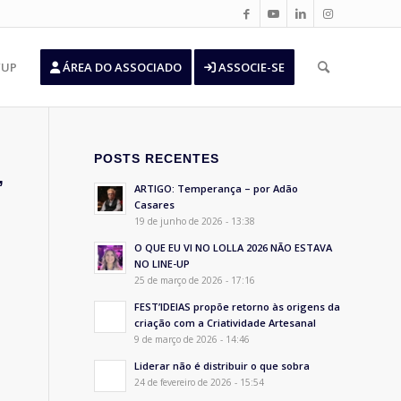
’UP
ÁREA DO ASSOCIADO
ASSOCIE-SE
POSTS RECENTES
”
ARTIGO: Temperança – por Adão
Casares
19 de junho de 2026 - 13:38
O QUE EU VI NO LOLLA 2026 NÃO ESTAVA
NO LINE-UP
25 de março de 2026 - 17:16
FEST’IDEIAS propõe retorno às origens da
criação com a Criatividade Artesanal
9 de março de 2026 - 14:46
Liderar não é distribuir o que sobra
24 de fevereiro de 2026 - 15:54