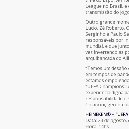
League no Brasil, e
transmissão do jogo
Outro grande moment
Lucio, Zé Roberto, C
Serginho e Paulo Ser
responsáveis por in
mundial, e que junto
vez invertendo as p
arquibancada do All
“Temos um desafio 
em tempos de pande
estamos empolgados 
“UEFA Champions Le
experiência digna d
responsabilidade e 
Chiarioni, gerente 
HEINEKEN® – “UEFA
Data: 23 de agosto
Hora: 14hs