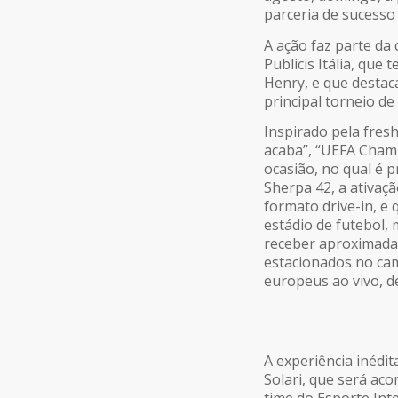
parceria de sucess
A ação faz parte d
Publicis Itália, que
Henry, e que destac
principal torneio d
Inspirado pela fres
acaba”, “UEFA Champ
ocasião, no qual é p
Sherpa 42, a ativaç
formato drive-in, e 
estádio de futebol,
receber aproximadam
estacionados no camp
europeus ao vivo, d
A experiência inédit
Solari, que será ac
time do Esporte Int