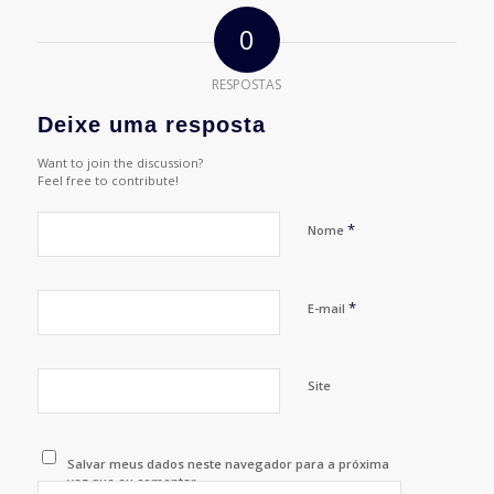
0
RESPOSTAS
Deixe uma resposta
Want to join the discussion?
Feel free to contribute!
*
Nome
*
E-mail
Site
Salvar meus dados neste navegador para a próxima
vez que eu comentar.