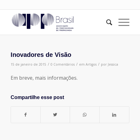
Inovadores de Visão
/
/
/
15 de janeiro de 2015
0 Comentários
em
Artigos
por
Jessica
Em breve, mais informações.
Compartilhe esse post