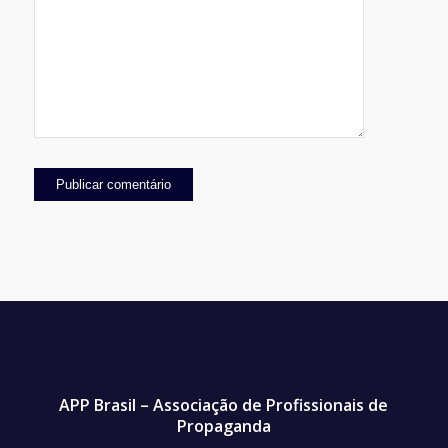
APP Brasil – Associação de Profissionais de
Propaganda