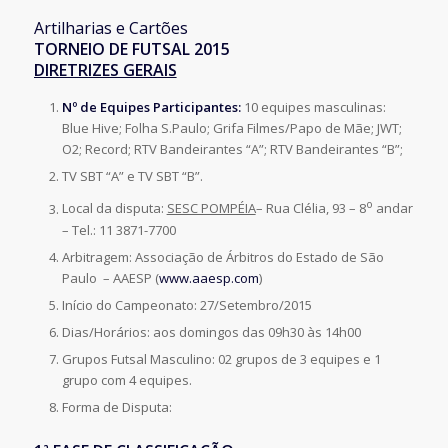
Artilharias e Cartões
TORNEIO DE FUTSAL 2015
DIRETRIZES GERAIS
Nº de Equipes Participantes:
10 equipes masculinas:
Blue Hive; Folha S.Paulo; Grifa Filmes/Papo de Mãe; JWT;
O2; Record; RTV Bandeirantes “A”; RTV Bandeirantes “B”;
TV SBT “A” e TV SBT “B”.
o
Local da disputa:
SESC POMPÉIA
– Rua Clélia, 93 – 8
andar
– Tel.: 11 3871-7700
Arbitragem: Associação de Árbitros do Estado de São
Paulo – AAESP (
www.aaesp.com
)
Início do Campeonato: 27/Setembro/2015
Dias/Horários: aos domingos das 09h30 às 14h00
Grupos Futsal Masculino: 02 grupos de 3 equipes e 1
grupo com 4 equipes.
Forma de Disputa: