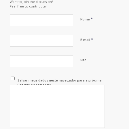
Want to join the discussion?
Feel free to contribute!
*
Nome
*
E-mail
Site
Salvar meus dados neste navegador para a próxima
vez que eu comentar.