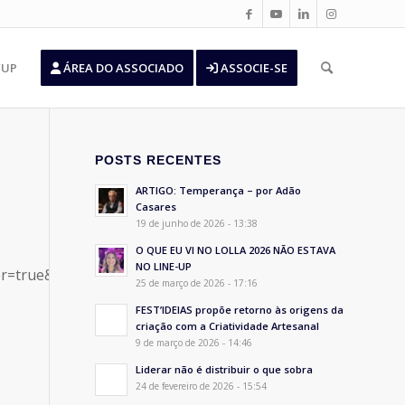
’UP
ÁREA DO ASSOCIADO
ASSOCIE-SE
POSTS RECENTES
ARTIGO: Temperança – por Adão
Casares
19 de junho de 2026 - 13:38
O QUE EU VI NO LOLLA 2026 NÃO ESTAVA
NO LINE-UP
=true&show_reposts=false&visual=false”
25 de março de 2026 - 17:16
FEST’IDEIAS propõe retorno às origens da
criação com a Criatividade Artesanal
9 de março de 2026 - 14:46
Liderar não é distribuir o que sobra
24 de fevereiro de 2026 - 15:54