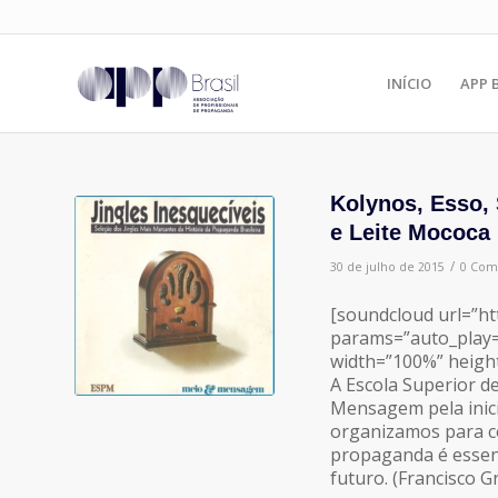
INÍCIO
APP 
Kolynos, Esso,
e Leite Mococa
/
30 de julho de 2015
0 Com
[soundcloud url=”ht
params=”auto_play=
width=”100%” height
A Escola Superior 
Mensagem pela inicia
organizamos para c
propaganda é essenc
futuro. (Francisco G