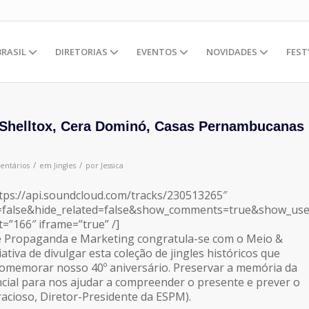
BRASIL
DIRETORIAS
EVENTOS
NOVIDADES
FEST
 Shelltox, Cera Dominó, Casas Pernambucanas
/
/
entários
em
Jingles
por
Jessica
tps://api.soundcloud.com/tracks/230513265″
false&hide_related=false&show_comments=true&show_user
=”166″ iframe=”true” /]
de Propaganda e Marketing congratula-se com o Meio &
tiva de divulgar esta coleção de jingles históricos que
omemorar nosso 40º aniversário. Preservar a memória da
ial para nos ajudar a compreender o presente e prever o
racioso, Diretor-Presidente da ESPM).