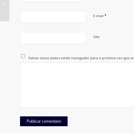
Poker marca a semana do 30º Jogos
Publicitários da APP
*
E-mail
Site
Salvar meus dados neste navegador para a próxima vez que e