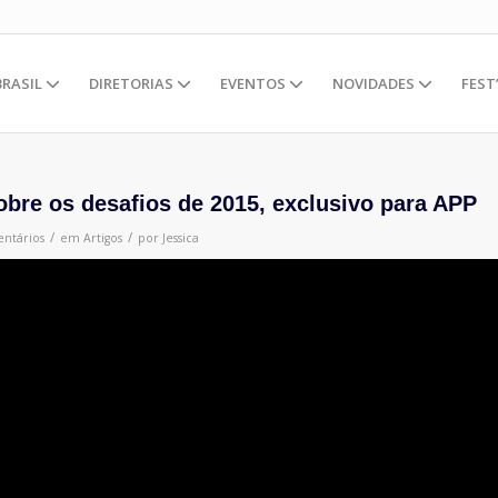
BRASIL
DIRETORIAS
EVENTOS
NOVIDADES
FEST
sobre os desafios de 2015, exclusivo para APP
/
/
ntários
em
Artigos
por
Jessica