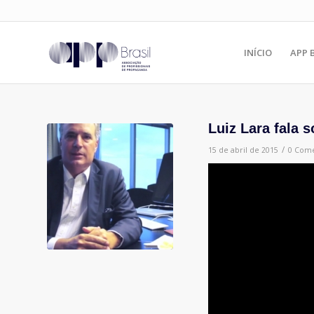
INÍCIO
APP 
Luiz Lara fala 
/
15 de abril de 2015
0 Come