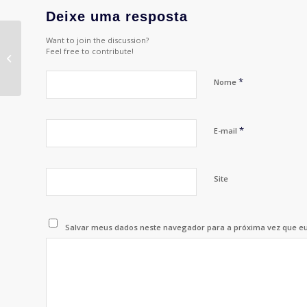
Deixe uma resposta
Want to join the discussion?
Pepsi-Cola, U.S. Top,
Feel free to contribute!
Kolynos, Duchas
Corona e Rexona
*
Nome
*
E-mail
Site
Salvar meus dados neste navegador para a próxima vez que e