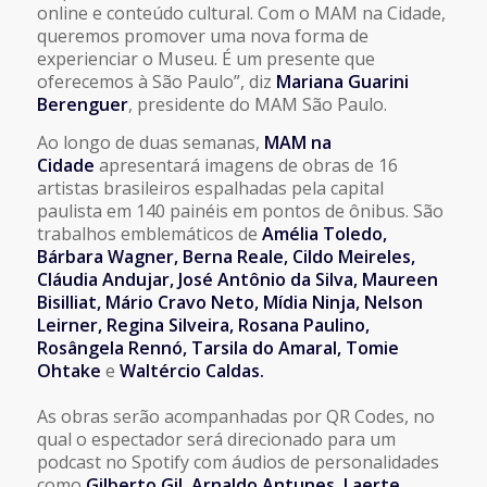
online e conteúdo cultural. Com o MAM na Cidade,
queremos promover uma nova forma de
experienciar o Museu. É um presente que
oferecemos à São Paulo”, diz
Mariana Guarini
Berenguer
, presidente do MAM São Paulo.
Ao longo de duas semanas,
MAM na
Cidade
apresentará imagens de obras de 16
artistas brasileiros espalhadas pela capital
paulista em 140 painéis em pontos de ônibus. São
trabalhos emblemáticos de
Amélia Toledo,
Bárbara Wagner, Berna Reale, Cildo Meireles,
Cláudia Andujar, José Antônio da Silva, Maureen
Bisilliat, Mário Cravo Neto, Mídia Ninja, Nelson
Leirner, Regina Silveira, Rosana Paulino,
Rosângela Rennó, Tarsila do Amaral, Tomie
Ohtake
e
Waltércio Caldas.
As obras serão acompanhadas por QR Codes, no
qual o espectador será direcionado para um
podcast no Spotify com áudios de personalidades
como
Gilberto Gil, Arnaldo Antunes, Laerte