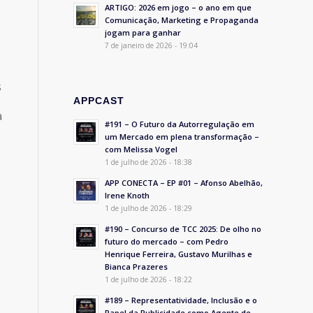
ARTIGO: 2026 em jogo – o ano em que
Comunicação, Marketing e Propaganda
jogam para ganhar
7 de janeiro de 2026 - 19:04
s
,
APPCAST
a
#191 – O Futuro da Autorregulação em
um Mercado em plena transformação –
com Melissa Vogel
1 de julho de 2026 - 18:38
APP CONECTA – EP #01 – Afonso Abelhão,
Irene Knoth
1 de julho de 2026 - 18:29
#190 – Concurso de TCC 2025: De olho no
futuro do mercado – com Pedro
Henrique Ferreira, Gustavo Murilhas e
Bianca Prazeres
1 de julho de 2026 - 18:22
#189 – Representatividade, Inclusão e o
Papel da Publicidade como Agente de