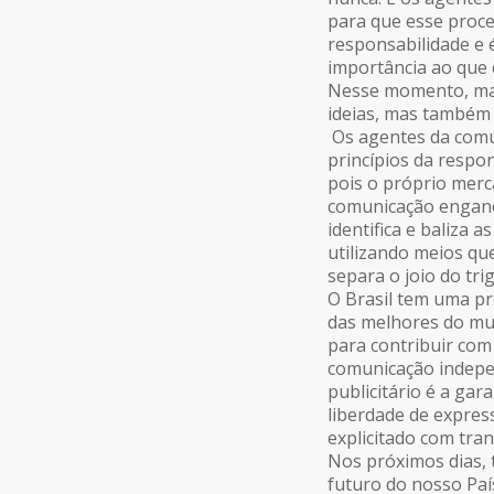
para que esse proce
responsabilidade e 
importância ao que 
Nesse momento, mais
ideias, mas também d
Os agentes da comu
princípios da respon
pois o próprio merc
comunicação engano
identifica e baliza 
utilizando meios qu
separa o joio do trig
O Brasil tem uma p
das melhores do mun
para contribuir co
comunicação indepe
publicitário é a ga
liberdade de expre
explicitado com tran
Nos próximos dias, 
futuro do nosso Paí