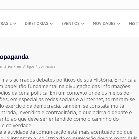
BRASIL
DIRETORIAS
EVENTOS
NOVIDADES
FEST
ropaganda
/
/
ntários
em
Artigos
por
Jessica
 mais acirrados debates políticos de sua História. E nunca a
m papel tão fundamental na divulgação das informações
dios da cena política. Em um contexto onde os meios de
es, em especial as redes sociais e a internet, tornaram-se
o exercício da democracia, também se constata muita
rada, inverídica e contraditória, o que acirra o debate e
uanto ao que deve ser entendido como o caminho do
a e da verdade.
te à atividade da comunicação está mais acentuado do que
 que integram a indústria da comunicação devem contribuir