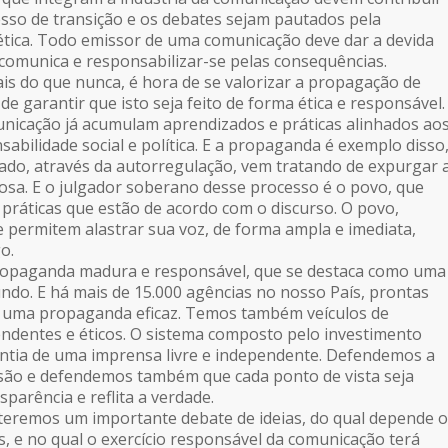
sso de transição e os debates sejam pautados pela
ética. Todo emissor de uma comunicação deve dar a devida
comunica e responsabilizar-se pelas consequências.
 do que nunca, é hora de se valorizar a propagação de
e garantir que isto seja feito de forma ética e responsável.
nicação já acumulam aprendizados e práticas alinhados ao
sabilidade social e política. E a propaganda é exemplo disso
ado, através da autorregulação, vem tratando de expurgar 
sa. E o julgador soberano desse processo é o povo, que
as práticas que estão de acordo com o discurso. O povo,
e permitem alastrar sua voz, de forma ampla e imediata,
o.
ropaganda madura e responsável, que se destaca como uma
do. E há mais de 15.000 agências no nosso País, prontas
m uma propaganda eficaz. Temos também veículos de
ndentes e éticos. O sistema composto pelo investimento
rantia de uma imprensa livre e independente. Defendemos a
ssão e defendemos também que cada ponto de vista seja
sparência e reflita a verdade.
teremos um importante debate de ideias, do qual depende o
s, e no qual o exercício responsável da comunicação terá