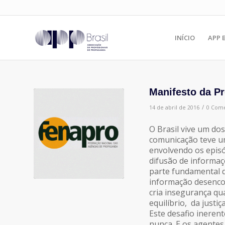
INÍCIO
APP 
Manifesto da P
/
14 de abril de 2016
0 Come
O Brasil vive um dos
comunicação teve u
envolvendo os episó
difusão de informaçõ
parte fundamental d
informação desencont
cria insegurança q
equilíbrio, da justiç
Este desafio ineren
nunca. E os agentes