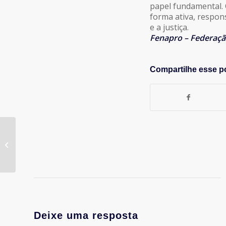
papel fundamental.
forma ativa, respon
e a justiça.
Fenapro – Federaçã
Compartilhe esse p
Confira os vencedores
do Prêmio Destaques
de Comunicação 2016,
da ABP
Deixe uma resposta