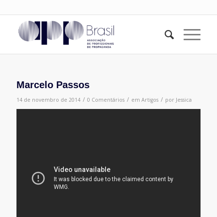
Marcelo Passos
/
/
/
14 de novembro de 2014
0 Comentários
em
Artigos
por
Jessica