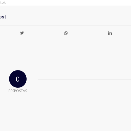
ktok
ost
0
RESPOSTAS