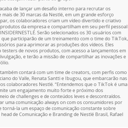
 acaba de lançar um desafio interno para recrutar os
de mais de 30 marcas da Nestlé, em um grande esforço
cipar, os colaboradores criam um vídeo divertido e criativo
produtos da empresa e compartilham em seu perfil pessoal
INSIDERNESTLÉ. Serão selecionados os 30 usuários com
 que participarão de um treinamento com o time do TikTok,
ssórios para aprimorar as produções dos vídeos. Eles
 testers de novos produtos, com acesso a lançamentos em
ivulgação, e terão a missão de compartilhar as inovações e
ólio.
 também contará com um time de creators, com perfis como
uciano do Valle, Renata Santti e Ibugou, que embarcarão nas
dos colaboradores Nestlé. “Entendemos que o TikTok é uma
mite um engajamento muito forte e próximo dos
eio de challenges e de conteúdos leves e descontraídos.
riar uma comunicação always on com os consumidores por
 e torná-la um espaço de comunicação constante sobre
o head de Comunicação e Branding de Nestlé Brasil, Rafael