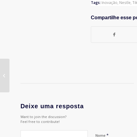
Tags:
Inovação
,
Nestle
,
Ti
Compartilhe esse p
Produtora Concreek
nasce com primeiro
trabalho para Adidas
Deixe uma resposta
Want to join the discussion?
Feel free to contribute!
*
Nome