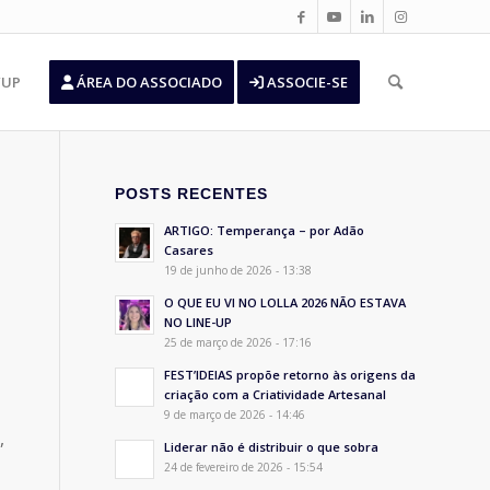
’UP
ÁREA DO ASSOCIADO
ASSOCIE-SE
POSTS RECENTES
ARTIGO: Temperança – por Adão
Casares
19 de junho de 2026 - 13:38
O QUE EU VI NO LOLLA 2026 NÃO ESTAVA
NO LINE-UP
25 de março de 2026 - 17:16
FEST’IDEIAS propõe retorno às origens da
criação com a Criatividade Artesanal
9 de março de 2026 - 14:46
,
Liderar não é distribuir o que sobra
24 de fevereiro de 2026 - 15:54