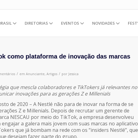
BRASIL
DIRETORIAS
EVENTOS
NOVIDADES
FEST
Tok como plataforma de inovação das marcas
/
/
mentários
em
Anunciante
,
Artigos
por
Jessica
égia que mescla colaboradores e TikTokers já relevantes no
unicar inovações para as gerações Z e Millenials
osto de 2020 – A Nestlé não para de inovar na forma de se
rações Z e Millenials. Depois de recrutar um gerente de
arca NESCAU por meio do TikTok, a empresa desenvolveu
 engajar a galera mais jovem com suas marcas no aplicativo
Tokers que já bombam na rede com os “insiders Nestlé”, que
ue desejam fazer parte do grupo.