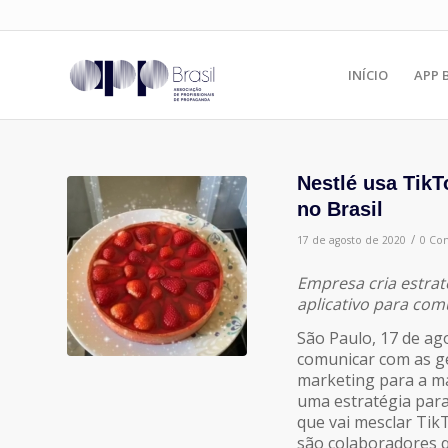
INÍCIO
APP 
Nestlé usa Tik
no Brasil
/
17 de agosto de 2020
0 Co
Empresa cria estrat
aplicativo para com
São Paulo, 17 de ag
comunicar com as ge
marketing para a m
uma estratégia para
que vai mesclar Tik
são colaboradores q