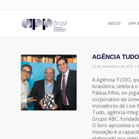
INÍCIO
APP 
AGÊNCIA TUDO c
/
23 de novembro de 2015
A Agência TUDO, qu
brasileira, celebra
Pádua Filho, ex-joga
corporativo da Univ
inovadores de Live
Tudo, agência integ
Grupo ABC, fundada
O livro aproxima o
inovação é a capaci
elaborado por meio 