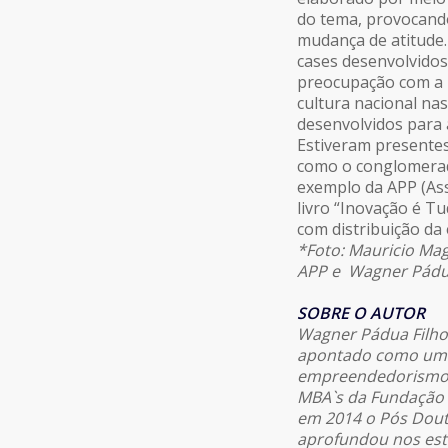
do tema, provocando
mudança de atitude. 
cases desenvolvido
preocupação com a m
cultura nacional nas
desenvolvidos para 
Estiveram presentes
como o conglomerado
exemplo da APP (Ass
livro “Inovação é Tu
com distribuição da 
*Foto: Mauricio Mag
APP e Wagner Pádua 
SOBRE O AUTOR
Wagner Pádua Filho 
apontado como um d
empreendedorismo, 
MBA`s da Fundação 
em 2014 o Pós Douto
aprofundou nos est