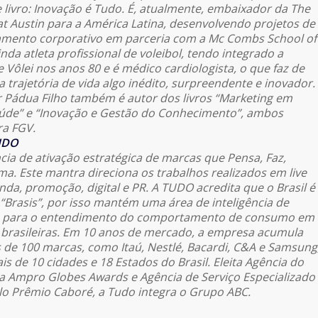
 livro: Inovação é Tudo. É, atualmente, embaixador da The
 at Austin para a América Latina, desenvolvendo projetos de
namento corporativo em parceria com a Mc Combs School of
inda atleta profissional de voleibol, tendo integrado a
e Vôlei nos anos 80 e é médico cardiologista, o que faz de
a trajetória de vida algo inédito, surpreendente e inovador.
 Pádua Filho também é autor dos livros “Marketing em
úde” e “Inovação e Gestão do Conhecimento”, ambos
ra FGV.
UDO
ia de ativação estratégica de marcas que Pensa, Faz,
a. Este mantra direciona os trabalhos realizados em live
da, promoção, digital e PR. A TUDO acredita que o Brasil é
“Brasis”, por isso mantém uma área de inteligência de
s para o entendimento do comportamento de consumo em
 brasileiras. Em 10 anos de mercado, a empresa acumula
 de 100 marcas, como Itaú, Nestlé, Bacardi, C&A e Samsung
s de 10 cidades e 18 Estados do Brasil. Eleita Agência do
a Ampro Globes Awards e Agência de Serviço Especializado
lo Prêmio Caboré, a Tudo integra o Grupo ABC.