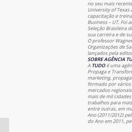
no seu mais recente
University of Texas
capacitação e trei
Business – UT. Foi a
Seleção Brasileira d
sua carreira e de su
O professor Wagner
Organizações de Sa
lançados pela edito
SOBRE AGÊNCIA T
A
TUDO
é uma agênc
Propaga e Transform
marketing, propagan
formado por vários 
mercados regionai
mais de mil cidades
trabalhos para mais
entre outras, em mai
Ano (2011/2012) pel
do Ano em 2011, pe
Associação
Riograndense de