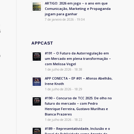
ARTIGO: 2026 em jogo – o ano em que
Comunicação, Marketing e Propaganda
jogam para ganhar
7 de janeiro de 2026 - 19:04
à
s
APPCAST
#191 – O Futuro da Autorregulação em
O
um Mercado em plena transformação –
com Melissa Vogel
1 de julho de 2026 - 18:38
APP CONECTA – EP #01 – Afonso Abelhão,
Irene Knoth
1 de julho de 2026 - 18:29
#190 – Concurso de TCC 2025: De olho no
futuro do mercado – com Pedro
Henrique Ferreira, Gustavo Murilhas e
Bianca Prazeres
1 de julho de 2026 - 18:22
#189 – Representatividade, Inclusão e o
Papel da Publicidade como Agente de