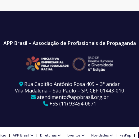
APP Brasil – Associação de Profissionais de Propaganda
Rua Capitão Antônio Rosa 409 – 3° andar
Vila Madalena – São Paulo – SP, CEP 01443-010
atendimento@appbrasil.org.br
+55 (11) 93454-0671
nício
APP Brasil
Diretorias
Eventos
Novidades
Fest’up