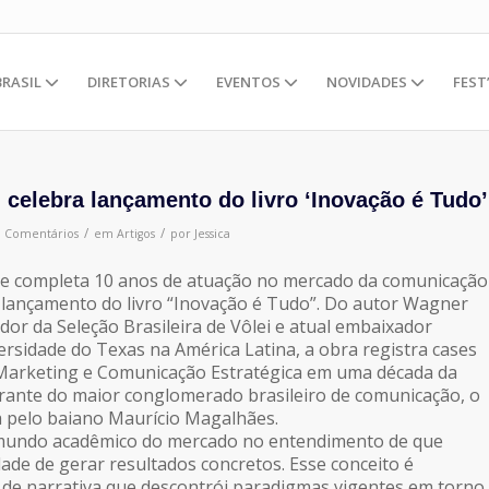
BRASIL
DIRETORIAS
EVENTOS
NOVIDADES
FEST
elebra lançamento do livro ‘Inovação é Tudo’
/
/
0 Comentários
em
Artigos
por
Jessica
e completa 10 anos de atuação no mercado da comunicação
 o lançamento do livro “Inovação é Tudo”. Do autor Wagner
dor da Seleção Brasileira de Vôlei e atual embaixador
ersidade do Texas na América Latina, a obra registra cases
 Marketing e Comunicação Estratégica em uma década da
rante do maior conglomerado brasileiro de comunicação, o
 pelo baiano Maurício Magalhães.
 mundo acadêmico do mercado no entendimento de que
dade de gerar resultados concretos. Esse conceito é
de narrativa que descontrói paradigmas vigentes em torno