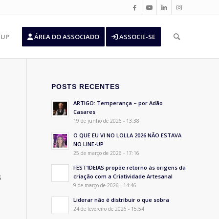
’UP
ÁREA DO ASSOCIADO
ASSOCIE-SE
POSTS RECENTES
ARTIGO: Temperança – por Adão
Casares
19 de junho de 2026 - 13:38
O QUE EU VI NO LOLLA 2026 NÃO ESTAVA
NO LINE-UP
25 de março de 2026 - 17:16
FEST’IDEIAS propõe retorno às origens da
s
criação com a Criatividade Artesanal
9 de março de 2026 - 14:46
Liderar não é distribuir o que sobra
24 de fevereiro de 2026 - 15:54