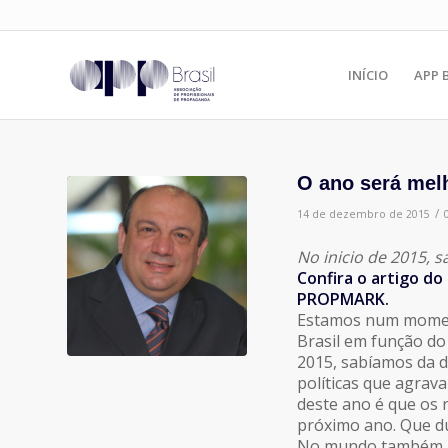
INÍCIO
APP 
O ano será mel
/
14 de dezembro de 2015
No inicio de 2015, 
Confira o artigo do
PROPMARK.
Estamos num moment
Brasil em função d
2015, sabíamos da d
políticas que agrava
deste ano é que os 
próximo ano. Que d
No mundo também h