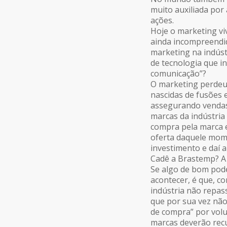
muito auxiliada por
ações.
Hoje o marketing vi
ainda incompreendid
marketing na indúst
de tecnologia que i
comunicação”?
O marketing perdeu 
nascidas de fusões 
assegurando vendas 
marcas da indústria
compra pela marca e
oferta daquele mom
investimento e daí a
Cadê a Brastemp? A 
Se algo de bom pode
acontecer, é que, c
indústria não repas
que por sua vez não
de compra” por volu
marcas deverão rec