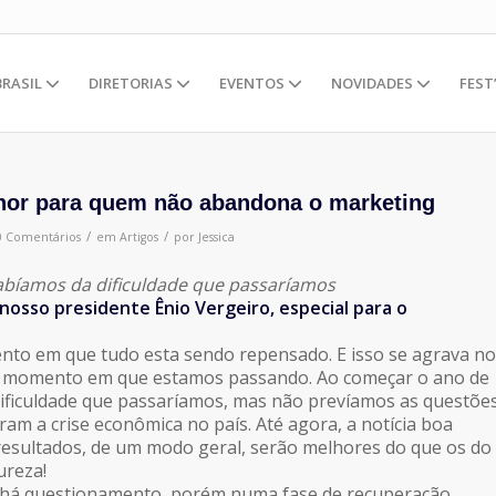
BRASIL
DIRETORIAS
EVENTOS
NOVIDADES
FEST
hor para quem não abandona o marketing
/
/
0 Comentários
em
Artigos
por
Jessica
sabíamos da dificuldade que passaríamos
 nosso presidente Ênio Vergeiro, especial para o
o em que tudo esta sendo repensado. E isso se agrava no
o momento em que estamos passando. Ao começar o ano de
ificuldade que passaríamos, mas não prevíamos as questõe
ram a crise econômica no país. Até agora, a notícia boa
resultados, de um modo geral, serão melhores do que os do
ureza!
á questionamento, porém numa fase de recuperação,