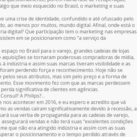
 algo que meio esquecido no Brasil, o marketing e suas
ve uma crise de identidade, confundido e até ofuscado pelo
o, ao menos por muitos, mundo digital. Afinal, onde está o
ria digital? Que participação tem o marketing nas empresas
nsistem em se posicionarem como “a serviço da
espaço no Brasil para o varejo, grandes cadeias de lojas
e aquisições se tornaram poderosas compradoras de mídia,
à indústria e assim suas marcas tiveram visibilidade e as
 foram perdendo força e reconhecimento. Hoje não se
 pelos seus atributos, mas sim pelo preço e a forma de
ento. Esse movimento fez com que as marcas perdessem
 perda significativa de clientes em agências.
Consul? A Philips?…
 nos acontecer em 2016, e eu espero e acredito que vá
omo as vendas caíram significativamente devido à recessão, a
sará sua verba de propaganda para as cadeias de varejo,
 assegurará vendas e não terá suas “excelentes condições
me que não era atingido indústria e assim com as suas
uperar o posicionamento e o tempo perdido através de