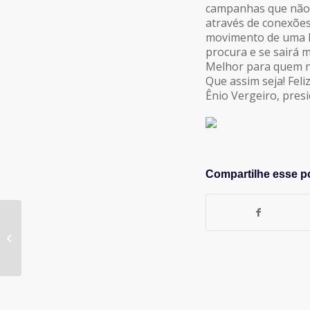
campanhas que não 
através de conexõe
movimento de uma lei
procura e se sairá 
Melhor para quem 
Que assim seja! Feli
Ênio Vergeiro, pres
Compartilhe esse p
Belas Artes é
Bicampeã do Concurso
Universitário de
Campanhas Publicitá...