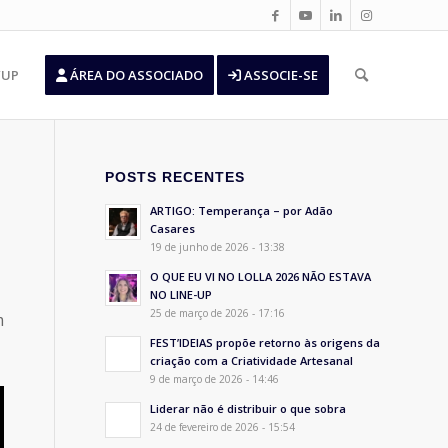
’UP
ÁREA DO ASSOCIADO
ASSOCIE-SE
POSTS RECENTES
ARTIGO: Temperança – por Adão
Casares
19 de junho de 2026 - 13:38
O QUE EU VI NO LOLLA 2026 NÃO ESTAVA
NO LINE-UP
25 de março de 2026 - 17:16
m
FEST’IDEIAS propõe retorno às origens da
criação com a Criatividade Artesanal
9 de março de 2026 - 14:46
Liderar não é distribuir o que sobra
24 de fevereiro de 2026 - 15:54