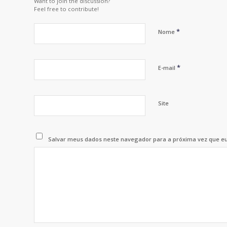
Want to join the discussion?
Feel free to contribute!
*
Nome
*
E-mail
Site
Salvar meus dados neste navegador para a próxima vez que e