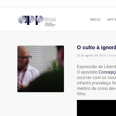
INÍCIO
APP 
O culto à ignor
/
26 de agosto de 2014
0 Co
Expressão de Liberd
O episódio
Concepç
ocorrer com os noss
infantil prevaleça.
médico de como dev
filho.