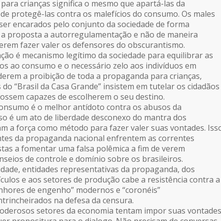
para crianças significa o mesmo que apartá-las da
e protegê-las contra os malefícios do consumo. Os males
er encarados pelo conjunto da sociedade de forma
 a proposta a autorregulamentação e não de maneira
erem fazer valer os defensores do obscurantismo.
ão é mecanismo legítimo da sociedade para equilibrar as
los ao consumo e o necessário zelo aos indivíduos em
erem a proibição de toda a propaganda para crianças,
 do “Brasil da Casa Grande” insistem em tutelar os cidadãos
fossem capazes de escolherem o seu destino.
consumo é o melhor antídoto contra os abusos da
so é um ato de liberdade desconexo do mantra dos
am a força como método para fazer valer suas vontades. Iss
ntes da propaganda nacional enfrentem as correntes
tas a fomentar uma falsa polêmica a fim de verem
seios de controle e domínio sobre os brasileiros.
cidade, entidades representativas da propaganda, dos
ículos e aos setores de produção cabe a resistência contra a
enhores de engenho” modernos e “coronéis”
trincheirados na defesa da censura.
poderosos setores da economia tentam impor suas vontade
uer propositura para o dialogo. Não precisam de conversas