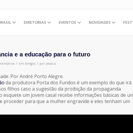
BRASIL
DIRETORIAS
EVENTOS
NOVIDADES
FEST
ância e a educação para o futuro
/
/
mentários
em
Artigos
por
Jessica
ade. Por André Porto Alegre.
ão
da produtora Porta dos Fundos é um exemplo do que irá
os filhos caso a sugestão da proibição da propaganda
 No esquete um jovem casal recebe informações básicas de u
e proceder para que a mulher engravide e eles tenham um