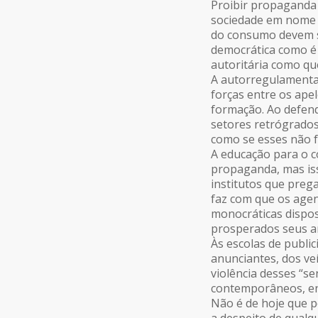
Proibir propaganda 
sociedade em nome d
do consumo devem s
democrática como é
autoritária como qu
A autorregulamentaç
forças entre os ape
formação. Ao defend
setores retrógrados
como se esses não 
A educação para o 
propaganda, mas is
institutos que preg
faz com que os age
monocráticas dispos
prosperados seus an
Às escolas de publi
anunciantes, dos ve
violência desses “s
contemporâneos, en
Não é de hoje que 
a despeito de qualq