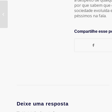
por que sabem que e
Registro do Publicitário
sociedade evoluída e
no Ministério do
péssimos na fala.
Trabalho (Delegacias
Regionais do...
Compartilhe esse p
Deixe uma resposta