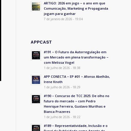
ARTIGO: 2026 em jogo – o ano em que
Comunicação, Marketing e Propaganda
jogam para ganhar
7 de janeiro de 2026 - 19:04
APPCAST
#191 – O Futuro da Autorregulação em
um Mercado em plena transformação –
com Melissa Vogel
1 de julho de 2026 - 18:38
APP CONECTA – EP #01 – Afonso Abelhão,
Irene Knoth
1 de julho de 2026 - 18:29
#190 – Concurso de TCC 2025: De olho no
futuro do mercado – com Pedro
Henrique Ferreira, Gustavo Murilhas e
Bianca Prazeres
1 de julho de 2026 - 18:22
#189 – Representatividade, Inclusão e o
Papel da Publicidade como Agente de