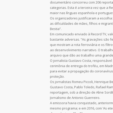
documentário concorreu com 206 report
categorias. Esta é a terceira vez que a 
maior nas línguas espanhola e portugue
Os organizadores justificaram a escolha: 
as dificuldades de mães, filhos e migra
Bestia”.
Em comunicado enviado à Record TV, val
bastante adversas. “As gravações são fe
que mostram a rota ferroviária e os fil
ao desenvolvimento narrativo. O trabalho
arquivo que dão ao trabalho uma grande
O jornalista Gustavo Costa, responsável
cerimônia de entrega do troféu, em Mad
para evitar a propagação do coronavírus,
proteção.
Os jornalistas Romeu Piccoli, Henrique Be
Gustavo Costa, Pablo Toledo, Rafael Ra
reportagem, sob a direção de Aline Sordil
Jornalismo de Antonio Guerreiro.
A emissora havia conquistado, anteriorm
mesmo programa; e em 2016, com ‘As ete