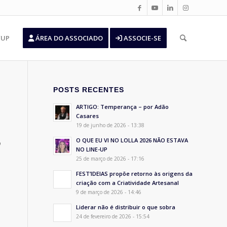
’UP
ÁREA DO ASSOCIADO
ASSOCIE-SE
POSTS RECENTES
ARTIGO: Temperança – por Adão
Casares
19 de junho de 2026 - 13:38
O QUE EU VI NO LOLLA 2026 NÃO ESTAVA
o
NO LINE-UP
25 de março de 2026 - 17:16
FEST’IDEIAS propõe retorno às origens da
criação com a Criatividade Artesanal
9 de março de 2026 - 14:46
Liderar não é distribuir o que sobra
24 de fevereiro de 2026 - 15:54