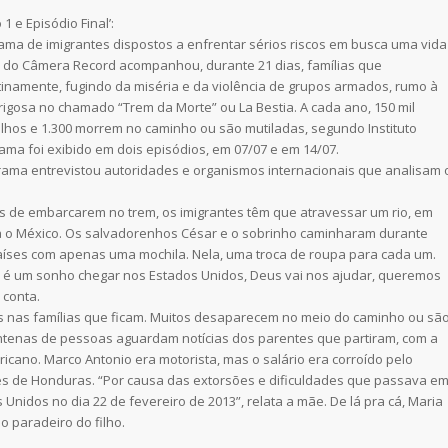
1 e Episódio Final’:
ma de imigrantes dispostos a enfrentar sérios riscos em busca uma vida
e do Câmera Record acompanhou, durante 21 dias, famílias que
inamente, fugindo da miséria e da violência de grupos armados, rumo à
rigosa no chamado “Trem da Morte” ou La Bestia. A cada ano, 150 mil
lhos e 1.300 morrem no caminho ou são mutiladas, segundo Instituto
ama foi exibido em dois episódios, em 07/07 e em 14/07.
rama entrevistou autoridades e organismos internacionais que analisam 
s de embarcarem no trem, os imigrantes têm que atravessar um rio, em
a o México. Os salvadorenhos César e o sobrinho caminharam durante
 países com apenas uma mochila. Nela, uma troca de roupa para cada um.
e é um sonho chegar nos Estados Unidos, Deus vai nos ajudar, queremos
 conta.
as nas famílias que ficam. Muitos desaparecem no meio do caminho ou sã
ntenas de pessoas aguardam notícias dos parentes que partiram, com a
cano. Marco Antonio era motorista, mas o salário era corroído pelo
s de Honduras. “Por causa das extorsões e dificuldades que passava e
Unidos no dia 22 de fevereiro de 2013”, relata a mãe. De lá pra cá, Maria
o paradeiro do filho.