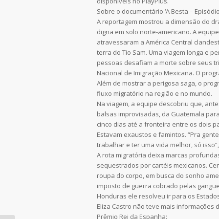
disponíveis no PlayPlus.
Sobre o documentário ‘A Besta – Episódio 
A reportagem mostrou a dimensão do dra
digna em solo norte-americano. A equip
atravessaram a América Central clandest
terra do Tio Sam. Uma viagem longa e pe
pessoas desafiam a morte sobre seus tri
Nacional de Imigração Mexicana. O progr
Além de mostrar a perigosa saga, o prog
fluxo migratório na região e no mundo.
Na viagem, a equipe descobriu que, ante
balsas improvisadas, da Guatemala par
cinco dias até a fronteira entre os dois
Estavam exaustos e famintos. “Pra gent
trabalhar e ter uma vida melhor, só isso”,
A rota migratória deixa marcas profund
sequestrados por cartéis mexicanos. Ce
roupa do corpo, em busca do sonho ameri
imposto de guerra cobrado pelas gangue
Honduras ele resolveu ir para os Estados 
Eliza Castro não teve mais informações d
Prêmio Rei da Espanha: