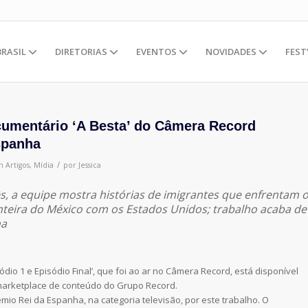
BRASIL
DIRETORIAS
EVENTOS
NOVIDADES
FEST
ocumentário ‘A Besta’ do Câmera Record
spanha
/
m
Artigos
,
Mídia
por
Jessica
 a equipe mostra histórias de imigrantes que enfrentam 
nteira do México com os Estados Unidos; trabalho acaba de
ha
dio 1 e Episódio Final’, que foi ao ar no Câmera Record, está disponível
 marketplace de conteúdo do Grupo Record.
io Rei da Espanha, na categoria televisão, por este trabalho. O