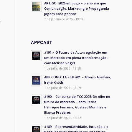
ARTIGO: 2026 em jogo – o ano em que
Comunicação, Marketing e Propaganda
jogam para ganhar
7 de janeiro de 2026 - 19:04
e
APPCAST
#191 – O Futuro da Autorregulação em
um Mercado em plena transformação –
com Melissa Vogel
1 de julho de 2026 - 18:38
APP CONECTA – EP #01 – Afonso Abelhão,
Irene Knoth
1 de julho de 2026 - 18:29
#190 – Concurso de TCC 2025: De olho no
futuro do mercado – com Pedro
Henrique Ferreira, Gustavo Murilhas e
Bianca Prazeres
1 de julho de 2026 - 18:22
#189 – Representatividade, Inclusão e o
Papel da Publicidade como Agente de