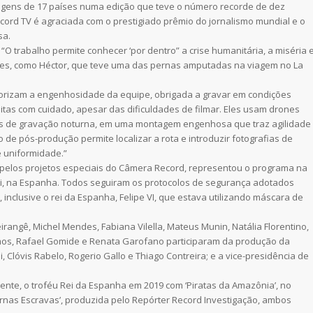
agens de 17 países numa edição que teve o número recorde de dez
Record TV é agraciada com o prestigiado prêmio do jornalismo mundial e o
sa.
“O trabalho permite conhecer ‘por dentro” a crise humanitária, a miséria 
ntes, como Héctor, que teve uma das pernas amputadas na viagem no La
orizam a engenhosidade da equipe, obrigada a gravar em condições
itas com cuidado, apesar das dificuldades de filmar. Eles usam drones
tros de gravação noturna, em uma montagem engenhosa que traz agilidade
 de pós-produção permite localizar a rota e introduzir fotografias de
 uniformidade.”
 pelos projetos especiais do Câmera Record, representou o programa na
ri, na Espanha. Todos seguiram os protocolos de segurança adotados
 inclusive o rei da Espanha, Felipe VI, que estava utilizando máscara de
irangê, Michel Mendes, Fabiana Vilella, Mateus Munin, Natália Florentino,
mos, Rafael Gomide e Renata Garofano participaram da produção da
i, Clóvis Rabelo, Rogerio Gallo e Thiago Contreira; e a vice-presidência de
ente, o troféu Rei da Espanha em 2019 com ‘Piratas da Amazônia’, no
rnas Escravas’, produzida pelo Repórter Record Investigação, ambos