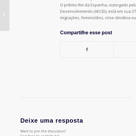
O prêmio Rei da Espanha, outorgado pel
Club Social lança embalagem
Desenvolvimento (AECID), está em sua 37
unitária
migrações, feminicídios, crise climática o
Compartilhe esse post
Deixe uma resposta
Want to join the discussion?
Feel free to contribute!