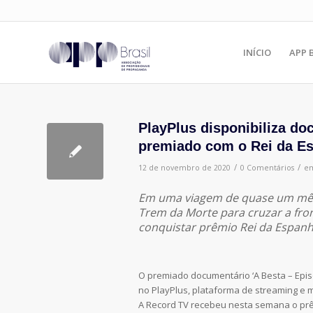
INÍCIO
APP 
PlayPlus disponibiliza d
premiado com o Rei da E
/
/
12 de novembro de 2020
0 Comentários
e
Em uma viagem de quase um mês,
Trem da Morte para cruzar a fro
conquistar prêmio Rei da Espan
O premiado documentário ‘A Besta – Episó
no PlayPlus, plataforma de streaming e
A Record TV recebeu nesta semana o prêm