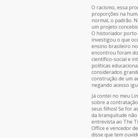
O racismo, essa pro
proporções na huma
normal, o padrão. N
um projeto concebido
O historiador porto-
investigou o que oc
ensino brasileiro no 
encontrou foram do
científico-social e
políticas educaciona
considerados grande
construção de um a
negando acesso igua
Já contei no meu Li
sobre a contratação
seus filhos! Se for 
da branquitude não
entrevista ao The T
Office e vencedor d
disse que tem ouvi