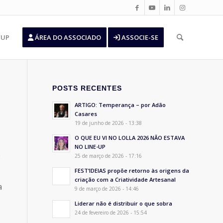
’UP
ÁREA DO ASSOCIADO
ASSOCIE-SE
POSTS RECENTES
ARTIGO: Temperança – por Adão
Casares
19 de junho de 2026 - 13:38
O QUE EU VI NO LOLLA 2026 NÃO ESTAVA
NO LINE-UP
o
25 de março de 2026 - 17:16
FEST’IDEIAS propõe retorno às origens da
criação com a Criatividade Artesanal
a
9 de março de 2026 - 14:46
Liderar não é distribuir o que sobra
24 de fevereiro de 2026 - 15:54