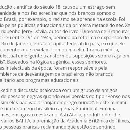
dução científica do século 18, causou um estrago sem
nidade e nos fez acreditar que nós brancos somos o
o Brasil, por exemplo, o racismo se aprende na escola. Foi
 pelas políticas educacionais da primeira metade do séc. XX
riquenho Jerry Dávila, autor do livro “Diploma de Brancura”
orreu entre 1917 e 1945, período da reforma e expansão do
Rio de Janeiro, então a capital federal do país, e o que ele
cumentos que revelam “como uma elite branca médica,
 intelectual emergente transformou suposições sobre raça em
is”. Baseados na lógica eugênica, esses senhores,
s intelectuais da época, foram responsáveis pela
mbiente de desvantagem de brasileiros não brancos
litário aos programas educacionais.
nkedIn a discussão acalorada com um grupo de amigos
 de pessoas negras quando ouvi pérolas do tipo “Pense nos
assim eles não vão arranjar emprego nunca!”. E este mimimi
 é um fenômeno brasileiro apenas. É mundial. Em uma
imes, em agosto deste ano, Ash Atalla, produtor do The
e vários BAFTA, a premiação da Academia Britânica de Filmes
do pessoas brancas reclamando que estão se sentindo