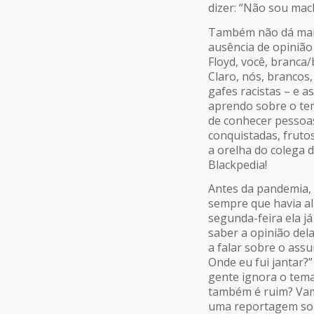
dizer: “Não sou mac
Também não dá mais
ausência de opiniã
Floyd, você, branca
Claro, nós, brancos
gafes racistas – e 
aprendo sobre o te
de conhecer pessoa
conquistadas, frutos
a orelha do colega 
Blackpedia!
Antes da pandemia, 
sempre que havia al
segunda-feira ela j
saber a opinião del
a falar sobre o ass
Onde eu fui jantar?
gente ignora o tema
também é ruim? Vam
uma reportagem so