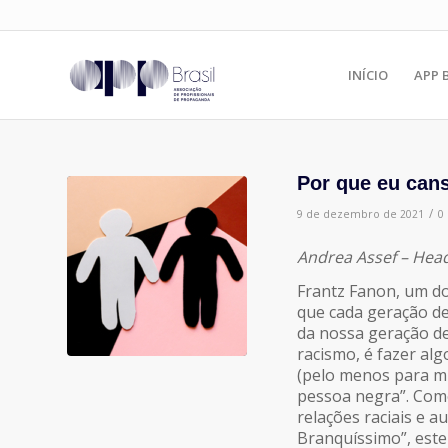
INÍCIO
APP 
Por que eu can
/
9 de dezembro de 2021
0
Andrea Assef – Hea
Frantz Fanon, um do
que cada geração de
da nossa geração de
racismo, é fazer alg
(pelo menos para mi
pessoa negra”. Como
relações raciais e a
Branquíssimo”, est