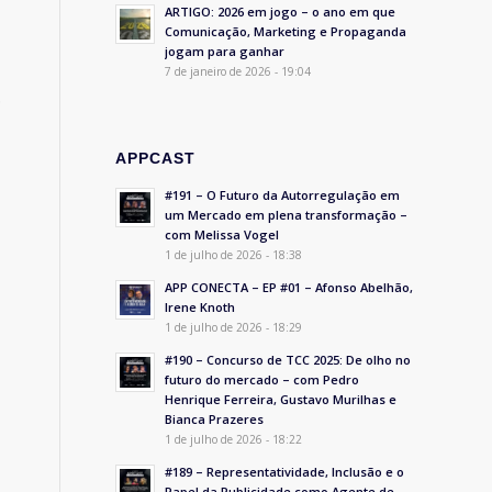
ARTIGO: 2026 em jogo – o ano em que
Comunicação, Marketing e Propaganda
jogam para ganhar
7 de janeiro de 2026 - 19:04
.
APPCAST
#191 – O Futuro da Autorregulação em
um Mercado em plena transformação –
com Melissa Vogel
1 de julho de 2026 - 18:38
APP CONECTA – EP #01 – Afonso Abelhão,
Irene Knoth
1 de julho de 2026 - 18:29
#190 – Concurso de TCC 2025: De olho no
futuro do mercado – com Pedro
Henrique Ferreira, Gustavo Murilhas e
Bianca Prazeres
1 de julho de 2026 - 18:22
#189 – Representatividade, Inclusão e o
Papel da Publicidade como Agente de