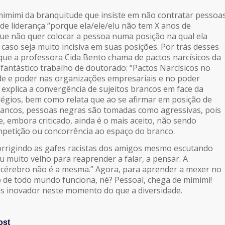
imimi da branquitude que insiste em não contratar pessoa
de liderança “porque ela/ele/elu não tem X anos de
ue não quer colocar a pessoa numa posição na qual ela
caso seja muito incisiva em suas posições. Por trás desses
ue a professora Cida Bento chama de pactos narcísicos da
fantástico trabalho de doutorado: “Pactos Narcísicos no
de e poder nas organizações empresariais e no poder
 explica a convergência de sujeitos brancos em face da
ilégios, bem como relata que ao se afirmar em posição de
rancos, pessoas negras são tomadas como agressivas, pois
e, embora criticado, ainda é o mais aceito, não sendo
petição ou concorrência ao espaço do branco.
corrigindo as gafes racistas dos amigos mesmo escutando
u muito velho para reaprender a falar, a pensar. A
 cérebro não é a mesma.” Agora, para aprender a mexer no
 de todo mundo funciona, né? Pessoal, chega de mimimi!
s inovador neste momento do que a diversidade.
ost