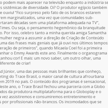
o podem mais aparecer na televisão enquanto a indústria s
 sistêmicas de diversidade. Oi? O produtor egípcio também
e ouviu! “Fico surpreso pelo fato de os brancos estarem
em marginalizados, uma vez que comunidades sub-
rtaram décadas sem uma plataforma adequada na TV”,
 Times. Ou seja, o pensamento hegemônico da branquitude
. Por isso, celebro tanto a minha querida amiga Samantha
 mulher negra a assumir a direção de Criação de Conteúdo
 uma das frases mais geniais que já ouvi nos últimos tempos
eração de primeiros”, quando Micaela Coel foi a primeira
 ganhar o Emmy Awards este ano. Finalmente o organograma
anhou cor! E mais: um novo saber, um outro olhar, uma
ferente de criar!
 Júnior, uma das pessoas mais brilhantes que conheço,
ting do Trace Brasil, o maior canal de cultura afrourbana
em 2019 no país. O conteúdo dos programas é sensacional,
 deste ano, o Trace Brasil fechou uma parceria com a Globo
údos da produtora multiplataforma para o Globoplay e o
a vez assistiremos e consumiremos entretenimento e
tos por profissionais não-brancos. Os incomodados que se