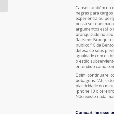
(FCB/Six) assumem
GAN
Cansei também do m
negras para cargos 
experiência ou porq
possa ser queimada 
argumentos está o q
branquitude no seu 
Racismo: Branquitu
público.” Cida Bento
defesa de seus priv
igualdade com os b
o estilo subservient
entendido como com
E sim, continuarei 
bobagens. “Ah, esto
plasticidade do meu
Iphone 18 o cérebro
Não existe nada mai
Compartilhe esse p