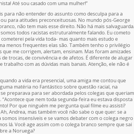
hista! Até sou casado com uma mulher!”
 para não entender do assunto como desculpa para a
o ou para atitudes preconceituosas. No mundo pós-George
/branco, não tem mais esse direito. Não há mais salvaguarda
, somos todos racistas estruturalmente falando. Eu cometo
as cometerei pela vida toda- mas quanto mais estudo e
ma menos frequentes elas são. Também tenho o privilégio
s que me corrigem, alertam, ensinam. Mas foram amizades
 de trocas, de convivência e de afetos. É diferente de alugar
de trabalho com as dúvidas mais banais. Atenção, ele não é
quando a vida era presencial, uma amiga me contou que
guma matéria no Fantástico sobre questão racial, na
á se preparava para ser abordada pelos colegas que queriam
a. “Acontece que nem toda segunda-feira eu estava disposta
unto! Por que ninguém me pergunta qual filme eu assisti?
” Ah, Andrea, mas também você não sabe o que quer: se a
 somos insensíveis e se vamos debater com o colega negro
os lá. Você age assim com o colega branco sempre que sai
bre a Noruega?