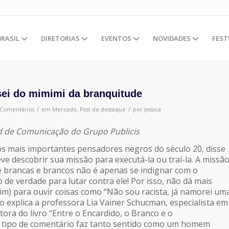
BRASIL
DIRETORIAS
EVENTOS
NOVIDADES
FEST
sei do mimimi da branquitude
/
/
 Comentários
em
Mercado
,
Post de destaque
por
Jessica
d de Comunicação do Grupo Publicis
s mais importantes pensadores negros do século 20, disse
ve descobrir sua missão para executá-la ou traí-la. A missã
 brancas e brancos não é apenas se indignar com o
o de verdade para lutar contra ele! Por isso, não dá mais
m) para ouvir coisas como “Não sou racista, já namorei um
 explica a professora Lia Vainer Schucman, especialista em
utora do livro “Entre o Encardido, o Branco e o
e tipo de comentário faz tanto sentido como um homem