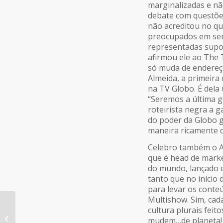
marginalizadas e nã
debate com questões
não acreditou no qu
preocupados em ser
representadas supo
afirmou ele ao The
só muda de endereço
Almeida, a primeira
na TV Globo. É dela
“Seremos a última g
roteirista negra a
do poder da Globo g
maneira ricamente di
Celebro também o Ad
que é head de marke
do mundo, lançado 
tanto que no início
para levar os conte
Multishow. Sim, cad
PC Freitas (Africa) e
cultura plurais fei
Juliana Vilhena
mudem…de planeta!