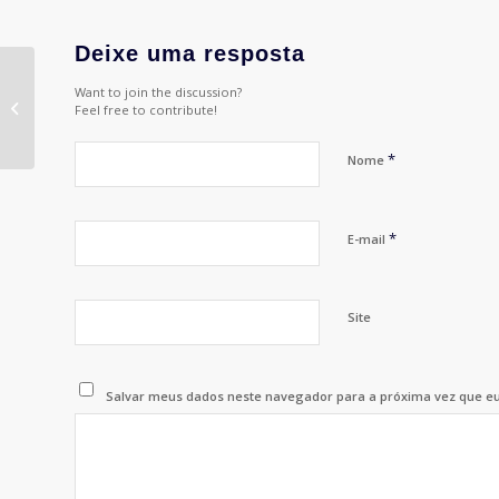
Deixe uma resposta
FEST’UP TENDÊNCIAS
Want to join the discussion?
2019 TRAZ ATRAÇÕES
Feel free to contribute!
NACIONAIS E
INTERNACIONAIS
*
Nome
*
E-mail
Site
Salvar meus dados neste navegador para a próxima vez que e