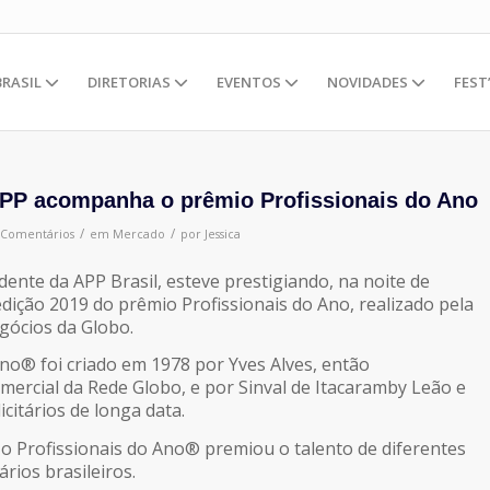
BRASIL
DIRETORIAS
EVENTOS
NOVIDADES
FEST
APP acompanha o prêmio Profissionais do Ano
/
/
 Comentários
em
Mercado
por
Jessica
dente da APP Brasil, esteve prestigiando, na noite de
 edição 2019 do prêmio Profissionais do Ano, realizado pela
gócios da Globo.
Ano® foi criado em 1978 por Yves Alves, então
ercial da Rede Globo, e por Sinval de Itacaramby Leão e
citários de longa data.
 o Profissionais do Ano® premiou o talento de diferentes
ários brasileiros.