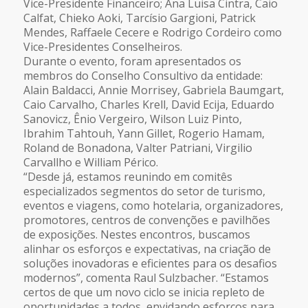
Vice-Presidente Financeiro; Ana Luisa Cintra, Caio
Calfat, Chieko Aoki, Tarcísio Gargioni, Patrick
Mendes, Raffaele Cecere e Rodrigo Cordeiro como
Vice-Presidentes Conselheiros.
Durante o evento, foram apresentados os
membros do Conselho Consultivo da entidade:
Alain Baldacci, Annie Morrisey, Gabriela Baumgart,
Caio Carvalho, Charles Krell, David Ecija, Eduardo
Sanovicz, Ênio Vergeiro, Wilson Luiz Pinto,
Ibrahim Tahtouh, Yann Gillet, Rogerio Hamam,
Roland de Bonadona, Valter Patriani, Virgilio
Carvallho e William Périco.
“Desde já, estamos reunindo em comitês
especializados segmentos do setor de turismo,
eventos e viagens, como hotelaria, organizadores,
promotores, centros de convenções e pavilhões
de exposições. Nestes encontros, buscamos
alinhar os esforços e expectativas, na criação de
soluções inovadoras e eficientes para os desafios
modernos”, comenta Raul Sulzbacher. “Estamos
certos de que um novo ciclo se inicia repleto de
oportunidades a todos, envidando esforços para