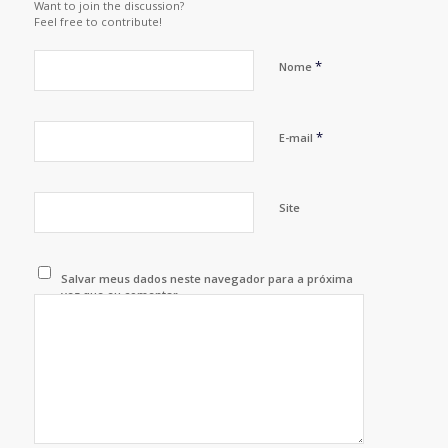
Want to join the discussion?
Feel free to contribute!
*
Nome
*
E-mail
Site
Salvar meus dados neste navegador para a próxima
vez que eu comentar.