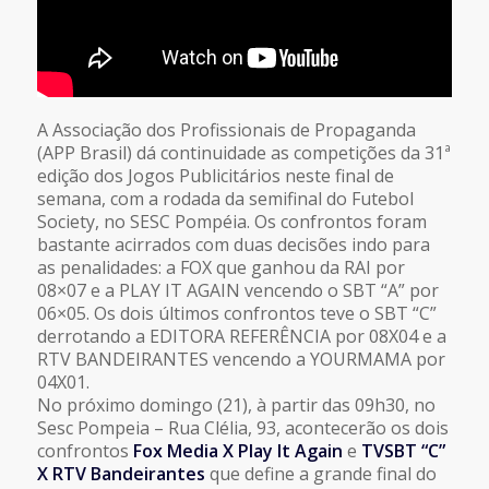
A Associação dos Profissionais de Propaganda
(APP Brasil) dá continuidade as competições da 31ª
edição dos Jogos Publicitários neste final de
semana, com a rodada da semifinal do Futebol
Society, no SESC Pompéia. Os confrontos foram
bastante acirrados com duas decisões indo para
as penalidades: a FOX que ganhou da RAI por
08×07 e a PLAY IT AGAIN vencendo o SBT “A” por
06×05. Os dois últimos confrontos teve o SBT “C”
derrotando a EDITORA REFERÊNCIA por 08X04 e a
RTV BANDEIRANTES vencendo a YOURMAMA por
04X01.
No próximo domingo (21), à partir das 09h30, no
Sesc Pompeia – Rua Clélia, 93, acontecerão os dois
confrontos
Fox Media X Play It Again
e
TVSBT “C”
X RTV Bandeirantes
que define a grande final do