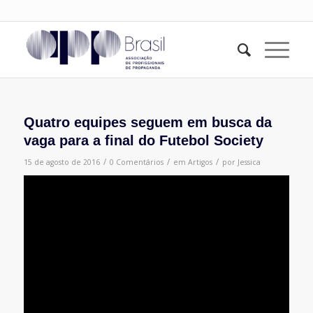
Quatro equipes seguem em busca da
vaga para a final do Futebol Society
/
/
/
15 de agosto de 2016
0 Comentários
em
Artigos
por
Jessica