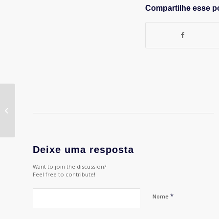
Compartilhe esse p
"Jamais haverá Ano
Novo se continuar a
copiar os erros dos
anos velho...
Deixe uma resposta
Want to join the discussion?
Feel free to contribute!
*
Nome