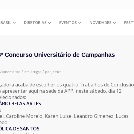
BRASIL
DIRETORIAS
EVENTOS
NOVIDADES
FEST
6º Concurso Universitário de Campanhas
/
/
 Comentários
em
Artigos
por
Jessica
gadora acaba de escolher os quatro Trabalhos de Conclusão
e apresentar aqui na sede da APP, neste sábado, dia 12.
elecionados:
ÁRIO BELAS ARTES
e
l, Caroline Morelo, Karen Luise, Leandro Gimenez, Lucas
edo.
ÓLICA DE SANTOS