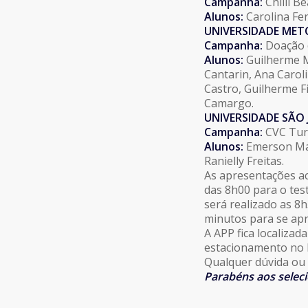
Campanha:
Chilli B
Alunos:
Carolina Fe
UNIVERSIDADE ME
Campanha:
Doação 
Alunos:
Guilherme Ma
Cantarin, Ana Caroli
Castro, Guilherme F
Camargo.
UNIVERSIDADE SÃO
Campanha:
CVC Tur
Alunos:
Emerson Mar
Ranielly Freitas.
As apresentações ac
das 8h00 para o tes
será realizado as 8
minutos para se ap
A APP fica localizad
estacionamento no l
Qualquer dúvida ou 
Parabéns aos selec