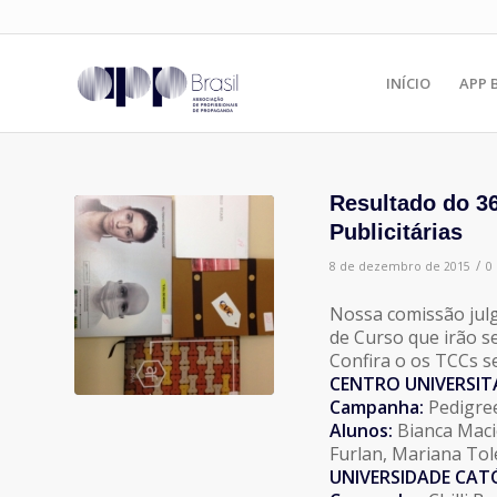
INÍCIO
APP 
Resultado do 3
Publicitárias
/
8 de dezembro de 2015
0
Nossa comissão jul
de Curso que irão s
Confira o os TCCs s
CENTRO UNIVERSIT
Campanha:
Pedigre
Alunos:
Bianca Macie
Furlan, Mariana Tol
UNIVERSIDADE CAT