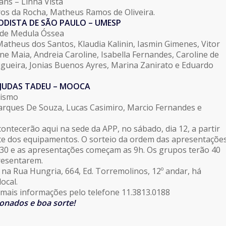
eans – Linha Vista
ros da Rocha, Matheus Ramos de Oliveira.
TODISTA DE SÃO PAULO – UMESP
de Medula Óssea
theus dos Santos, Klaudia Kalinin, Iasmin Gimenes, Vitor
ne Maia, Andreia Caroline, Isabella Fernandes, Caroline de
igueira, Jonias Buenos Ayres, Marina Zanirato e Eduardo
 JUDAS TADEU – MOOCA
ismo
ques De Souza, Lucas Casimiro, Marcio Fernandes e
ontecerão aqui na sede da APP, no sábado, dia 12, a partir
te dos equipamentos. O sorteio da ordem das apresentaçõe
h30 e as apresentações começam as 9h. Os grupos terão 40
resentarem.
a na Rua Hungria, 664, Ed. Torremolinos, 12º andar, há
ocal.
mais informações pelo telefone 11.3813.0188
ionados e boa sorte!