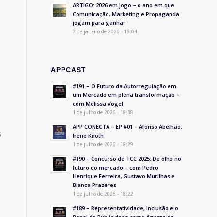
ARTIGO: 2026 em jogo – o ano em que
Comunicação, Marketing e Propaganda
jogam para ganhar
7 de janeiro de 2026 - 19:04
APPCAST
#191 – O Futuro da Autorregulação em
um Mercado em plena transformação –
com Melissa Vogel
1 de julho de 2026 - 18:38
APP CONECTA – EP #01 – Afonso Abelhão,
s
Irene Knoth
1 de julho de 2026 - 18:29
#190 – Concurso de TCC 2025: De olho no
futuro do mercado – com Pedro
Henrique Ferreira, Gustavo Murilhas e
Bianca Prazeres
1 de julho de 2026 - 18:22
#189 – Representatividade, Inclusão e o
Papel da Publicidade como Agente de