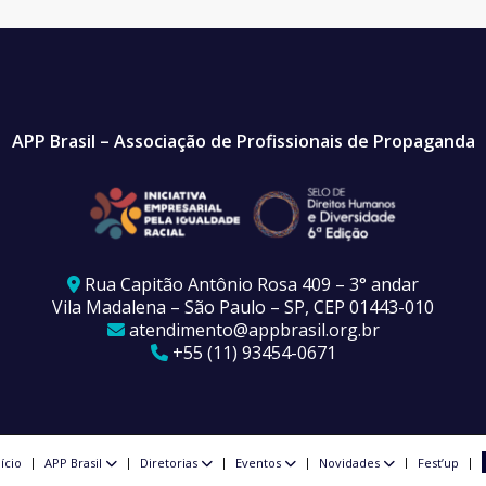
APP Brasil – Associação de Profissionais de Propaganda
Rua Capitão Antônio Rosa 409 – 3° andar
Vila Madalena – São Paulo – SP, CEP 01443-010
atendimento@appbrasil.org.br
+55 (11) 93454-0671
nício
APP Brasil
Diretorias
Eventos
Novidades
Fest’up