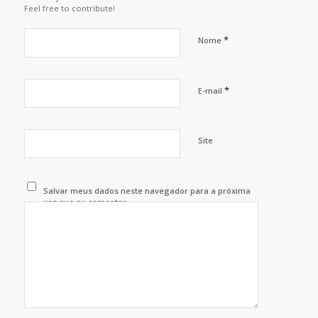
Feel free to contribute!
*
Nome
*
E-mail
Site
Salvar meus dados neste navegador para a próxima
vez que eu comentar.