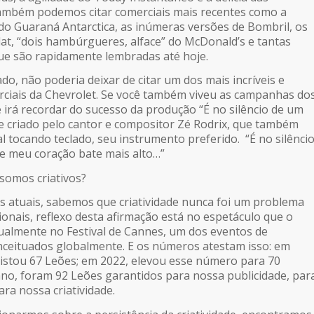
Também podemos citar comerciais mais recentes como a
 do Guaraná Antarctica, as inúmeras versões de Bombril, os
at, “dois hambúrgueres, alface” do McDonald’s e tantas
ue são rapidamente lembradas até hoje.
do, não poderia deixar de citar um dos mais incríveis e
ciais da Chevrolet. Se você também viveu as campanhas do
 irá recordar do sucesso da produção “É no silêncio de um
le criado pelo cantor e compositor Zé Rodrix, que também
l tocando teclado, seu instrumento preferido. “É no silênci
e meu coração bate mais alto…”
somos criativos?
s atuais, sabemos que criatividade nunca foi um problema
ionais, reflexo desta afirmação está no espetáculo que o
ualmente no Festival de Cannes, um dos eventos de
nceituados globalmente. E os números atestam isso: em
uistou 67 Leões; em 2022, elevou esse número para 70
no, foram 92 Leões garantidos para nossa publicidade, par
a nossa criatividade.