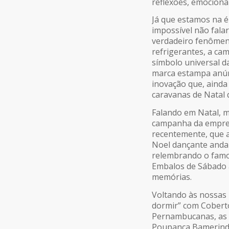
reflexões, emocion
Já que estamos na é
impossível não fala
verdadeiro fenômen
refrigerantes, a c
símbolo universal d
marca estampa anún
inovação que, ainda
caravanas de Natal 
Falando em Natal, m
campanha da empresa
recentemente, que a
Noel dançante andan
relembrando o famos
Embalos de Sábado à
memórias.
Voltando às nossas 
dormir” com Coberto
Pernambucanas, as l
Poupança Bamerindus