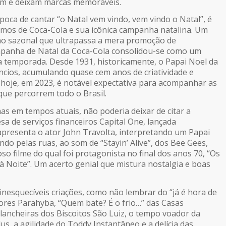
am e deixam marcas memoráveis.
poca de cantar “o Natal vem vindo, vem vindo o Natal”, é
rmos de Coca-Cola e sua icônica campanha natalina. Um
o sazonal que ultrapassa a mera promoção de
ampanha de Natal da Coca-Cola consolidou-se como um
a temporada. Desde 1931, historicamente, o Papai Noel da
cios, acumulando quase cem anos de criatividade e
 hoje, em 2023, é notável expectativa para acompanhar as
que percorrem todo o Brasil.
as em tempos atuais, não poderia deixar de citar a
 de serviços financeiros Capital One, lançada
presenta o ator John Travolta, interpretando um Papai
do pelas ruas, ao som de “Stayin’ Alive”, dos Bee Gees,
o filme do qual foi protagonista no final dos anos 70, “Os
 Noite”. Um acerto genial que mistura nostalgia e boas
inesquecíveis criações, como não lembrar do “já é hora de
res Parahyba, “Quem bate? É o frio…” das Casas
ancheiras dos Biscoitos São Luiz, o tempo voador da
, a agilidade do Toddy Instantâneo e a delícia das