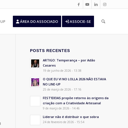
’UP
ÁREA DO ASSOCIADO
ASSOCIE-SE
POSTS RECENTES
ARTIGO: Temperança – por Adão
Casares
19 de junho de 2026 - 13:38
O QUE EU VI NO LOLLA 2026 NÃO ESTAVA
NO LINE-UP
25 de março de 2026 - 17:16
FEST’IDEIAS propõe retorno às origens da
criação com a Criatividade Artesanal
9 de março de 2026 - 14:46
Liderar não é distribuir o que sobra
m
24 de fevereiro de 2026 - 15:54