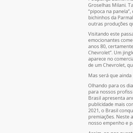
Groselhas Milani. 
“pipoca na panela”,
bichinhos da Parmal
outras produções q
Visitando este passa
emocionantes comer
anos 80, certamente
Chevrolet”. Um jing
aparece no comercia
de um Chevrolet, qu
Mas será que ainda 
Olhando para os dia
para nossos profiss
Brasil apresenta an
publicidade mais co
2021, o Brasil conq
premiações. Neste a
nosso empenho e par