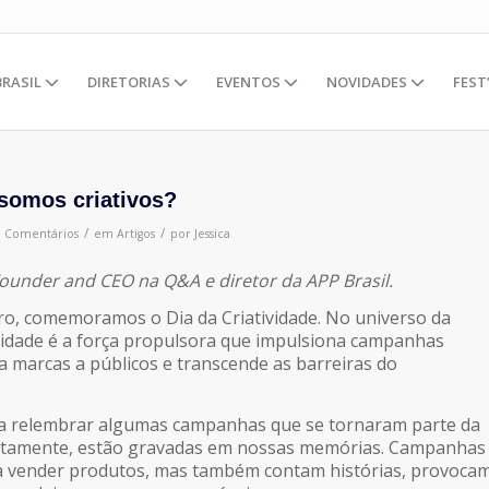
BRASIL
DIRETORIAS
EVENTOS
NOVIDADES
FEST
 somos criativos?
/
/
0 Comentários
em
Artigos
por
Jessica
Founder and CEO na Q&A e diretor da APP Brasil.
o, comemoramos o Dia da Criatividade. No universo da
tividade é a força propulsora que impulsiona campanhas
 marcas a públicos e transcende as barreiras do
ra relembrar algumas campanhas que se tornaram parte da
certamente, estão gravadas em nossas memórias. Campanhas
 a vender produtos, mas também contam histórias, provoca