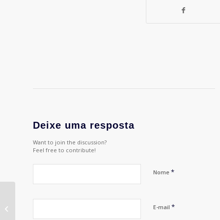
Deixe uma resposta
Want to join the discussion?
Feel free to contribute!
*
Nome
Sergio Gordilho no
*
E-mail
Foras de Série da APP