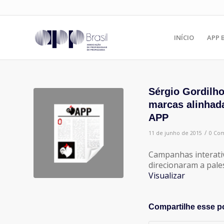
INÍCIO
APP 
Sérgio Gordilh
marcas alinhad
APP
/
11 de junho de 2015
0 Com
Campanhas interativ
direcionaram a pale
Visualizar
Compartilhe esse p