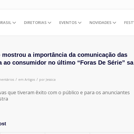
BRASIL
DIRETORIAS
EVENTOS
NOVIDADES
FEST
o mostrou a importância da comunicação das
a ao consumidor no último “Foras De Série” sa
/
/
entários
em
Artigos
por
Jessica
as que tiveram êxito com o público e para os anunciantes
stra
ost