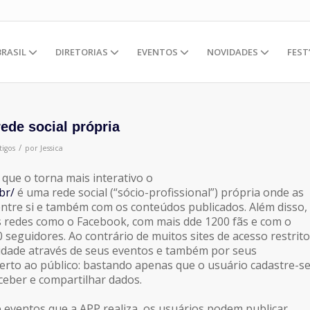
BRASIL
DIRETORIAS
EVENTOS
NOVIDADES
FEST
ede social própria
/
tigos
por
Jessica
que o torna mais interativo o
br/
é uma rede social (“sócio-profissional”) própria onde as
ntre si e também com os conteúdos publicados. Além disso,
as redes como o Facebook, com mais dde 1200 fãs e com o
0 seguidores. Ao contrário de muitos sites de acesso restrito
idade através de seus eventos e também por seus
berto ao público: bastando apenas que o usuário cadastre-s
ceber e compartilhar dados.
 eventos que a APP realiza, os usuários podem publicar