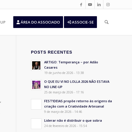
’UP
ÁREA DO ASSOCIADO
ASSOCIE-SE
POSTS RECENTES
ARTIGO: Temperança – por Adão
Casares
19 de junho de 2026 - 13:38
O QUE EU VI NO LOLLA 2026 NÃO ESTAVA
NO LINE-UP
25 de março de 2026 - 17:16
,
FEST’IDEIAS propõe retorno às origens da
criação com a Criatividade Artesanal
e
9 de março de 2026 - 14:46
Liderar não é distribuir o que sobra
24 de fevereiro de 2026 - 15:54