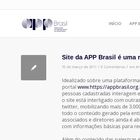
INÍCIO
APP 
Site da APP Brasil é uma r
/
/
10 de março de 2011
0 Comentários
em
Ar
Idealizado sobre uma plataforma 
portal
www.https://appbrasil.org.
pessoas cadastradas interagem e
o site está interligado com outr
twitter, mobilizando mais de 3.00
todo o conteúdo gerado pela ent
associados e diretores ainda é a
com informações básicas para re
Além do conteúdo das palestras e