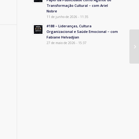
Transformação Cultural – com Ariel
Nobre
11 de junho de 2026 - 11:35
#188 – Lideranças, Cultura
Organizacional e Saúde Emocional – com
Fabiane Helvadjian
ÊN
27 de maio de 2026 - 15:37
A