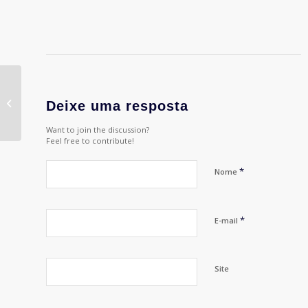
A APP convoca seus associados
Deixe uma resposta
Want to join the discussion?
Feel free to contribute!
*
Nome
*
E-mail
Site