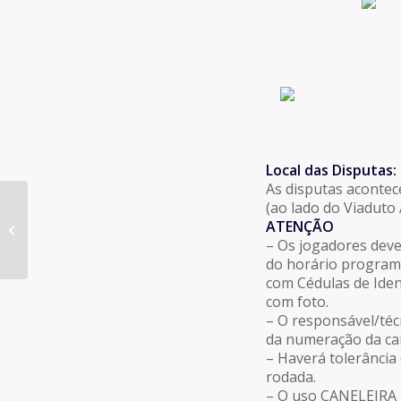
Local das Disputas:
As disputas acontec
(ao lado do Viaduto 
Eleição da nova
ATENÇÃO
presidência da ABP
– Os jogadores deve
do horário program
com Cédulas de Iden
com foto.
– O responsável/téc
da numeração da cam
– Haverá tolerância
rodada.
– O uso CANELEIRA 