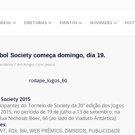
BRASIL
DIRETORIAS
EVENTOS
NOVIDADES
FEST
bol Society começa domingo, dia 19.
/
/
entários
em
Artigos
por
Jessica
 Society 2015
icipantes do Torneio de Society da 30ª edição dos Jogos
 2015, no período de 19 de julho a 13 de setembro, na
ua Nicholas Boer, 66 (ao lado do Viaduto Antártica).
es:
JWT, FOX, RAI, WEB PRÊMIOS, DM9DDB, PUBLICIDADE