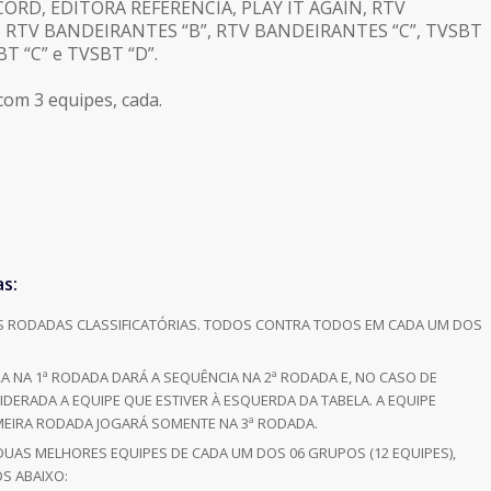
ORD, EDITORA REFERENCIA, PLAY IT AGAIN, RTV
 RTV BANDEIRANTES “B”, RTV BANDEIRANTES “C”, TVSBT
BT “C” e TVSBT “D”.
com 3 equipes, cada.
as:
ÊS RODADAS CLASSIFICATÓRIAS. TODOS CONTRA TODOS EM CADA UM DOS
A NA 1ª RODADA DARÁ A SEQUÊNCIA NA 2ª RODADA E, NO CASO DE
IDERADA A EQUIPE QUE ESTIVER À ESQUERDA DA TABELA. A EQUIPE
MEIRA RODADA JOGARÁ SOMENTE NA 3ª RODADA.
 DUAS MELHORES EQUIPES DE CADA UM DOS 06 GRUPOS (12 EQUIPES),
S ABAIXO: