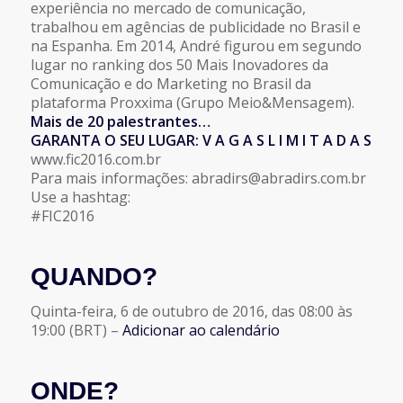
experiência no mercado de comunicação,
trabalhou em agências de publicidade no Brasil e
na Espanha. Em 2014, André figurou em segundo
lugar no ranking dos 50 Mais Inovadores da
Comunicação e do Marketing no Brasil da
plataforma Proxxima (Grupo Meio&Mensagem).
Mais de 20 palestrantes…
GARANTA O SEU LUGAR: V A G A S L I M I T A D A S
www.fic2016.com.br
Para mais informações: abradirs@abradirs.com.br
Use a hashtag:
#FIC2016
QUANDO?
Quinta-feira, 6 de outubro de 2016, das 08:00 às
19:00 (BRT) –
Adicionar ao calendário
ONDE?