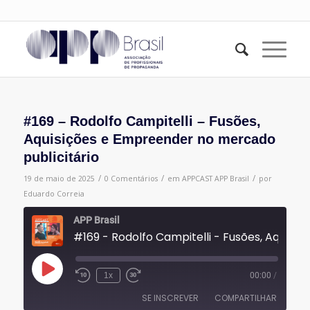
#169 – Rodolfo Campitelli – Fusões,
Aquisições e Empreender no mercado
publicitário
/
/
/
19 de maio de 2025
0 Comentários
em
APPCAST
APP Brasil
por
Eduardo Correia
APP Brasil
#169 - Rodolfo Campitelli - Fusões, Aquisições e Empreender no mercado publicitário
Reproduzir
1x
00:00
/
episódio
SE INSCREVER
COMPARTILHAR