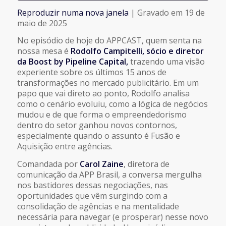
Reproduzir numa nova janela
|
Gravado em 19 de
COMPARTILHAR
maio de 2025
FEED RSS
No episódio de hoje do APPCAST, quem senta na
LINK
nossa mesa é
Rodolfo Campitelli, sócio e diretor
da Boost by Pipeline Capital,
trazendo uma visão
experiente sobre os últimos 15 anos de
INCORPORAR
transformações no mercado publicitário. Em um
papo que vai direto ao ponto, Rodolfo analisa
como o cenário evoluiu, como a lógica de negócios
mudou e de que forma o empreendedorismo
dentro do setor ganhou novos contornos,
especialmente quando o assunto é Fusão e
Aquisição entre agências.
Comandada por
Carol Zaine
, diretora de
comunicação da APP Brasil, a conversa mergulha
nos bastidores dessas negociações, nas
oportunidades que vêm surgindo com a
consolidação de agências e na mentalidade
necessária para navegar (e prosperar) nesse novo