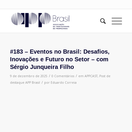
#183 – Eventos no Brasil: Desafios,
Inovações e Futuro no Setor – com
Sérgio Junqueira Filho
/
/
9 de dezembro de 2025
0 Comentários
em
APPCAST
,
Post de
/
destaque
APP Brasil
por
Eduardo Correia