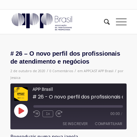
# 26 – O novo perfil dos profissionais
de atendimento e negócios
/
/
/
2 de outubro de 2020
0 Comentários
em
APPCAST
APP Brasil
por
Jessica
APP Brasil
# 26 - O novo perfil dos profissionais de atendimento e negócios
Reproduzir
1x
00:00
/
episódio
SE INSCREVER
COMPARTILHAR
Reproduzir numa nova janela