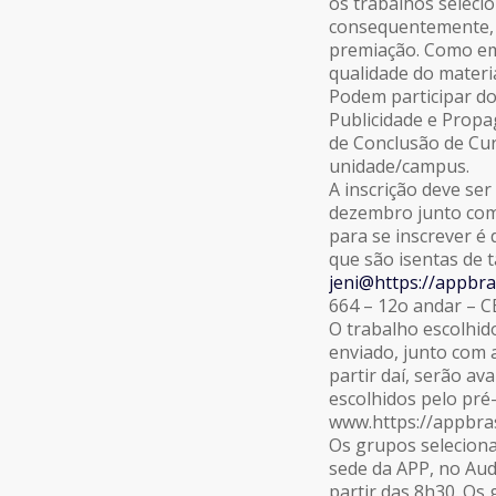
os trabalhos seleci
consequentemente, 
premiação. Como em 
qualidade do materi
Podem participar do
Publicidade e Prop
de Conclusão de Cur
unidade/campus.
A inscrição deve ser
dezembro junto com
para se inscrever é 
que são isentas de 
jeni@https://appbras
664 – 12o andar – C
O trabalho escolhid
enviado, junto com a
partir daí, serão av
escolhidos pelo pré-
www.https://appbras
Os grupos seleciona
sede da APP, no Audi
partir das 8h30. Os