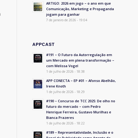
ARTIGO: 2026 em jogo – o ano em que
Comunicação, Marketing e Propaganda
a
jogam para ganhar
7 de janeiro de 2026 - 19:04
APPCAST
#191 – O Futuro da Autorregulação em
um Mercado em plena transformação –
com Melissa Vogel
1 de julho de 2026 - 18:38
APP CONECTA – EP #01 – Afonso Abelhão,
Irene Knoth
1 de julho de 2026 - 18:29
#190 – Concurso de TCC 2025: De olho no
futuro do mercado – com Pedro
Henrique Ferreira, Gustavo Murilhas e
Bianca Prazeres
1 de julho de 2026 - 18:22
#189 – Representatividade, Inclusão e o
Papel da Publicidade como Agente de