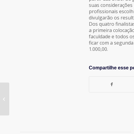
suas considerações 
profissionais escol
divulgarão os resul
Dos quatro finalist
a primeira colocação
faculdade e todos os
ficar com a segunda 
1.000,00.
Compartilhe esse p
Foras de Série com
Joanna Monteiro