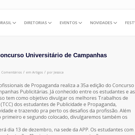
BRASIL
DIRETORIAS
EVENTOS
NOVIDADES
FEST
Concurso Universitário de Campanhas
/
/
0 Comentários
em
Artigos
por
Jessica
ofissionais de Propaganda realiza a 35a edição do Concurso
mpanhas Publicitárias. Já conhecido entre os estudantes e as
so tem como objetivo divulgar os melhores Trabalhos de
(TCC) dos estudantes de Publicidade e Propaganda,
vidade e trazendo pra perto os desafios da profissão. Além
o primeiro e segundo colocado, divulgaremos também os
rá dia 13 de dezembro, na sede da APP. Os estudantes com