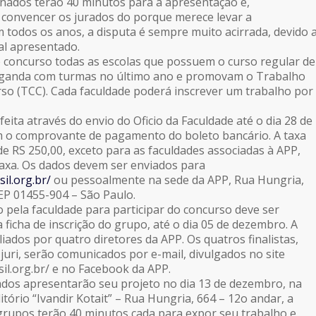
onados terão 40 minutos para a apresentação e,
convencer os jurados do porque merece levar a
todos os anos, a disputa é sempre muito acirrada, devido 
al apresentado.
 concurso todas as escolas que possuem o curso regular de
aganda com turmas no último ano e promovam o Trabalho
so (TCC). Cada faculdade poderá inscrever um trabalho por
 feita através do envio do Oficio da Faculdade até o dia 28 de
 o comprovante de pagamento do boleto bancário. A taxa
de RS 250,00, exceto para as faculdades associadas à APP,
taxa. Os dados devem ser enviados para
il.org.br/
ou pessoalmente na sede da APP, Rua Hungria,
EP 01455-904 – São Paulo.
o pela faculdade para participar do concurso deve ser
 ficha de inscrição do grupo, até o dia 05 de dezembro. A
aliados por quatro diretores da APP. Os quatros finalistas,
juri, serão comunicados por e-mail, divulgados no site
il.org.br/ e no Facebook da APP.
dos apresentarão seu projeto no dia 13 de dezembro, na
tório “Ivandir Kotait” – Rua Hungria, 664 – 12o andar, a
 grupos terão 40 minutos cada para expor seu trabalho e