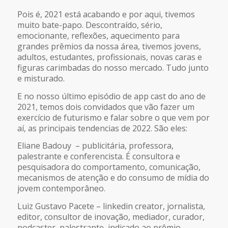
FEED RSS
Pois é, 2021 está acabando e por aqui, tivemos
LINK
muito bate-papo. Descontraído, sério,
emocionante, reflexões, aquecimento para
grandes prêmios da nossa área, tivemos jovens,
INCORPORAR
adultos, estudantes, profissionais, novas caras e
figuras carimbadas do nosso mercado. Tudo junto
e misturado.
E no nosso último episódio de app cast do ano de
2021, temos dois convidados que vão fazer um
exercício de futurismo e falar sobre o que vem por
aí, as principais tendencias de 2022. São eles:
Eliane Badouy – publicitária, professora,
palestrante e conferencista. É consultora e
pesquisadora do comportamento, comunicação,
mecanismos de atenção e do consumo de mídia do
jovem contemporâneo.
Luiz Gustavo Pacete – linkedin creator, jornalista,
editor, consultor de inovação, mediador, curador,
podcaster, palestrante, indicado ao prêmio