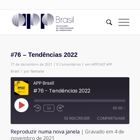
#76 – Tendências 2022
/
/
17 de dezembro de 2021
0 Comentários
em
APPCAST
APP
/
Brasil
por
Nathalia
APP Brasil
#76 - Tendências 2022
Reproduzir
1x
00:00
/
episódio
SE INSCREVER
COMPARTILHAR
Reproduzir numa nova janela
|
Gravado em 4 de
COMPARTILHAR
novembro de 2021