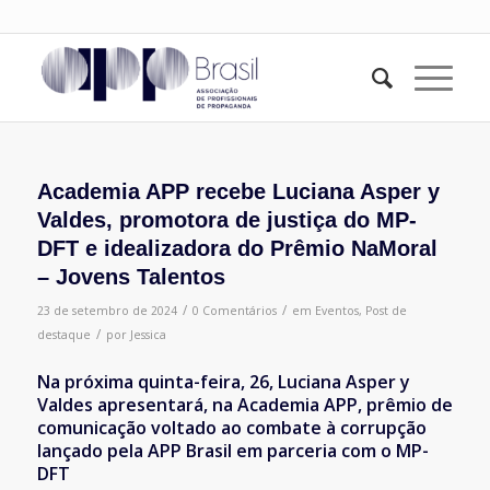
Academia APP recebe Luciana Asper y
Valdes, promotora de justiça do MP-
DFT e idealizadora do Prêmio NaMoral
– Jovens Talentos
/
/
23 de setembro de 2024
0 Comentários
em
Eventos
,
Post de
/
destaque
por
Jessica
Na próxima quinta-feira, 26, Luciana Asper y
Valdes apresentará, na Academia APP, prêmio de
comunicação voltado ao combate à corrupção
lançado pela APP Brasil em parceria com
o MP-
DFT