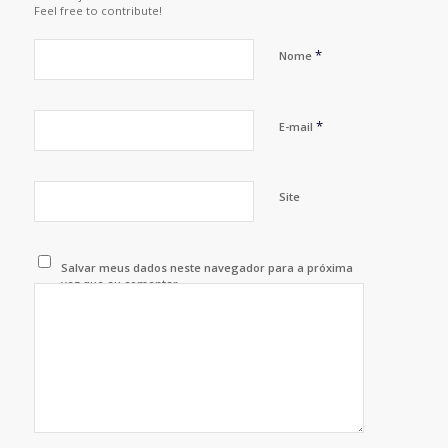
Feel free to contribute!
*
Nome
*
E-mail
Site
Salvar meus dados neste navegador para a próxima
vez que eu comentar.