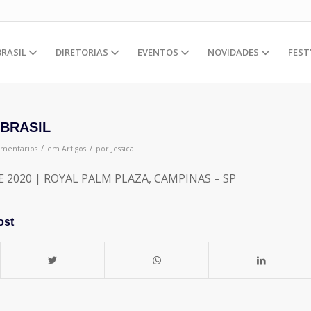
BRASIL
DIRETORIAS
EVENTOS
NOVIDADES
FEST
 BRASIL
/
/
omentários
em
Artigos
por
Jessica
DE 2020 | ROYAL PALM PLAZA, CAMPINAS – SP
ost