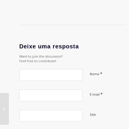
Deixe uma resposta
Want to join the discussion?
Feel free to contribute!
*
Nome
*
E-mail
Agradecimentos: Ênio
Vergeiro, presidente
da APP Brasil
Site