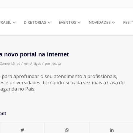
BRASIL
DIRETORIAS
EVENTOS
NOVIDADES
FEST
a novo portal na internet
/
/
 Comentários
em
Artigos
por
Jessica
e para aprofundar o seu atendimento a profissionais,
s e universidades, tornando-se cada vez mais a Casa do
paganda no País.
ost