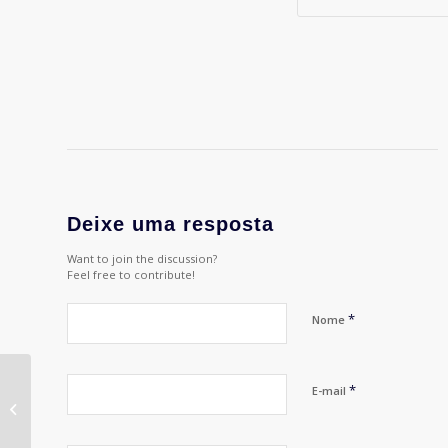
Deixe uma resposta
Want to join the discussion?
Feel free to contribute!
*
Nome
*
E-mail
Joanna Monteiro fala
sobre criatividade