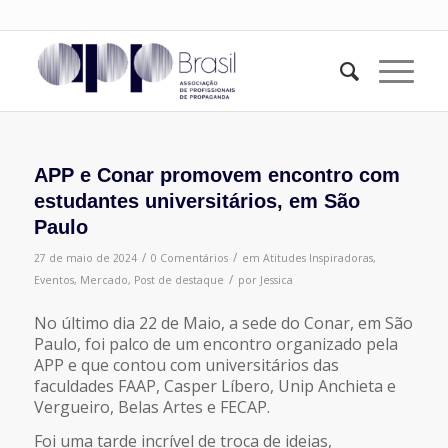
APP e Conar promovem encontro com
estudantes universitários, em São
Paulo
/
/
27 de maio de 2024
0 Comentários
em
Atitudes Inspiradoras
,
/
Eventos
,
Mercado
,
Post de destaque
por
Jessica
No último dia 22 de Maio, a sede do Conar, em São
Paulo, foi palco de um encontro organizado pela
APP e que contou com universitários das
faculdades FAAP, Casper Líbero, Unip Anchieta e
Vergueiro, Belas Artes e FECAP.
Foi uma tarde incrível de troca de ideias,