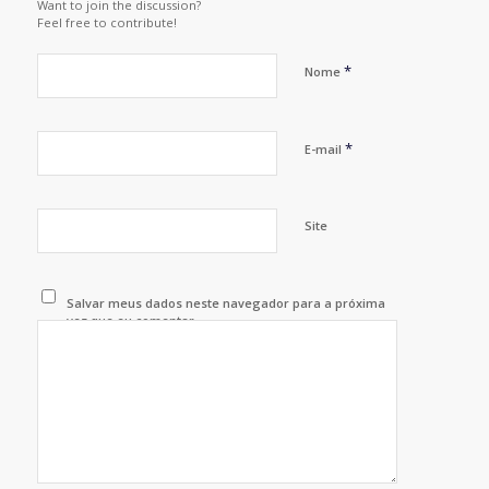
Want to join the discussion?
Feel free to contribute!
*
Nome
*
E-mail
Site
Salvar meus dados neste navegador para a próxima
vez que eu comentar.