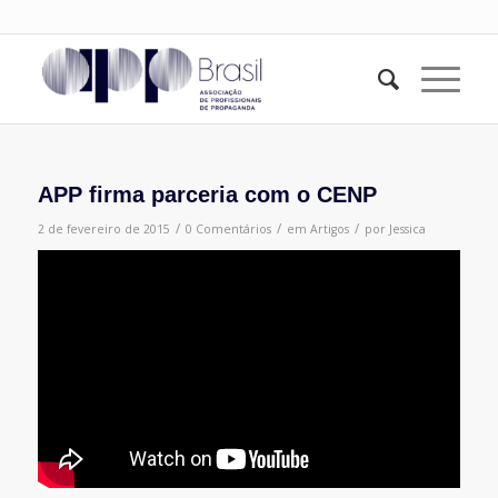
APP firma parceria com o CENP
/
/
/
2 de fevereiro de 2015
0 Comentários
em
Artigos
por
Jessica