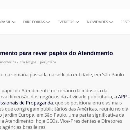
BRASIL
DIRETORIAS
EVENTOS
NOVIDADES
FEST
imento para rever papéis do Atendimento
/
/
omentários
em
Artigos
por
Jessica
u na semana passada na sede da entidade, em São Paulo
 o papel do Atendimento no cenário da indústria da
va dimensão dos negócios da atividade publicitária, a
APP 
issionais de Propaganda
, que se posiciona entre as mais
des que congregam publicitários das Américas, reuniu no dia
o Jardim Europa, em São Paulo, uma parte significativa da
ria Atendimento, hoje CEOs, Vice-Presidentes e Diretores
s agências brasileiras.