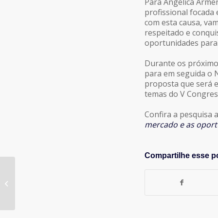
Para Angelica Armen
profissional focad
com esta causa, vam
respeitado e conqui
oportunidades para o
Durante os próximo
para em seguida o N
proposta que será 
temas do V Congress
Confira a pesquisa
mercado e as oport
Compartilhe esse p
MBA PÓS-GRADUAÇÃO E
ESPECIALIZAÇÃO EM MARKETING –
FGV/CAMPINAS