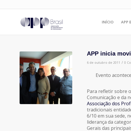
INÍCIO
APP 
APP inicia mov
/
6 de outubro de 2011
0 C
Evento acontece
Para refletir sobre
Comunicação e da no
Associação dos Prof
tradicionais entida
6/10 em sua sede, n
liderança da catego
Gerais das principai