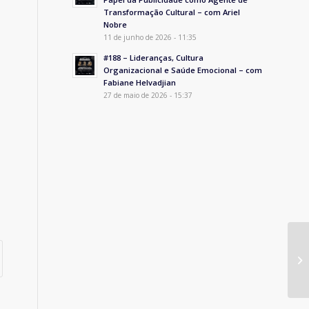
Transformação Cultural – com Ariel
Nobre
11 de junho de 2026 - 11:35
#188 – Lideranças, Cultura
Organizacional e Saúde Emocional – com
Fabiane Helvadjian
27 de maio de 2026 - 15:37
Pr
re