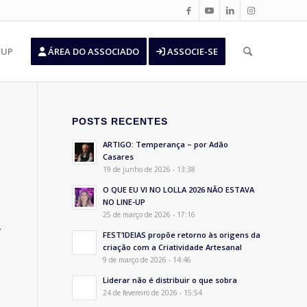
’UP
ÁREA DO ASSOCIADO
ASSOCIE-SE
POSTS RECENTES
ARTIGO: Temperança – por Adão
Casares
19 de junho de 2026 - 13:38
O QUE EU VI NO LOLLA 2026 NÃO ESTAVA
NO LINE-UP
25 de março de 2026 - 17:16
–
FEST’IDEIAS propõe retorno às origens da
criação com a Criatividade Artesanal
9 de março de 2026 - 14:46
Liderar não é distribuir o que sobra
24 de fevereiro de 2026 - 15:54