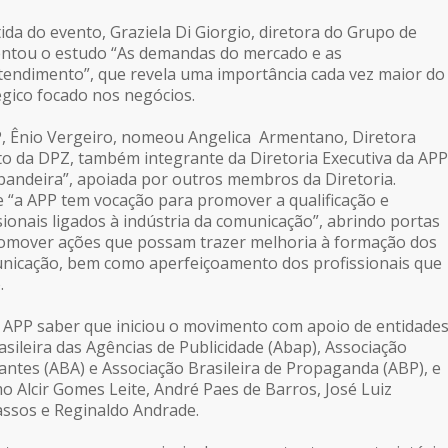
da do evento, Graziela Di Giorgio, diretora do Grupo de
entou o estudo “As demandas do mercado e as
endimento”, que revela uma importância cada vez maior do
gico focado nos negócios.
P, Ênio Vergeiro, nomeou Angelica Armentano, Diretora
o da DPZ, também integrante da Diretoria Executiva da APP
“bandeira”, apoiada por outros membros da Diretoria.
 “a APP tem vocação para promover a qualificação e
sionais ligados à indústria da comunicação”, abrindo portas
romover ações que possam trazer melhoria à formação dos
nicação, bem como aperfeiçoamento dos profissionais que
.
 APP saber que iniciou o movimento com apoio de entidade
sileira das Agências de Publicidade (Abap), Associação
iantes (ABA) e Associação Brasileira de Propaganda (ABP), e
o Alcir Gomes Leite, André Paes de Barros, José Luiz
assos e Reginaldo Andrade.