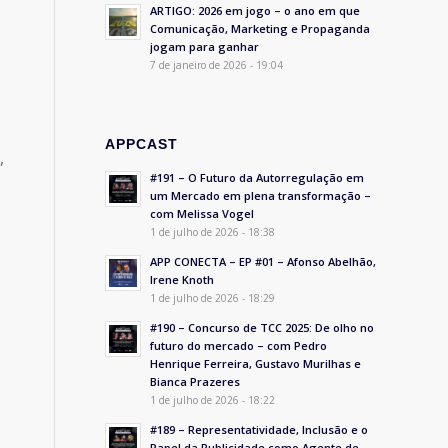
ARTIGO: 2026 em jogo – o ano em que
Comunicação, Marketing e Propaganda
jogam para ganhar
7 de janeiro de 2026 - 19:04
APPCAST
,
#191 – O Futuro da Autorregulação em
um Mercado em plena transformação –
com Melissa Vogel
1 de julho de 2026 - 18:38
APP CONECTA – EP #01 – Afonso Abelhão,
Irene Knoth
1 de julho de 2026 - 18:29
s
#190 – Concurso de TCC 2025: De olho no
futuro do mercado – com Pedro
Henrique Ferreira, Gustavo Murilhas e
Bianca Prazeres
1 de julho de 2026 - 18:22
#189 – Representatividade, Inclusão e o
Papel da Publicidade como Agente de