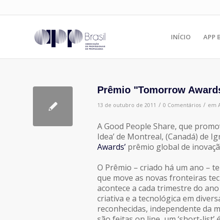
INÍCIO
APP 
Prêmio "Tomorrow Awards"
/
/
13 de outubro de 2011
0 Comentários
em
A Good People Share, que promov
Idea’ de Montreal, (Canadá) de 
Awards’
prêmio global de inovação
O Prêmio – criado há um ano – te
que move as novas fronteiras tec
acontece a cada trimestre do ano 
criativa e a tecnológica em diver
reconhecidas, independente da mí
são feitas on line, um ‘short-list