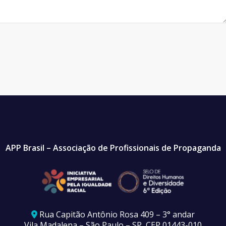
APP Brasil – Associação de Profissionais de Propaganda
Rua Capitão Antônio Rosa 409 – 3° andar
Vila Madalena – São Paulo – SP, CEP 01443-010