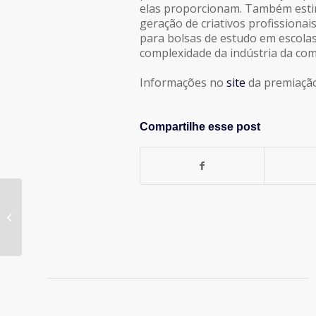
elas proporcionam. Também estimu
geração de criativos profissionai
para bolsas de estudo em escola
complexidade da indústria da co
Informações no
site
da premiação
Compartilhe esse post
APP inicia movimento
para rever papéis do
Atendimento