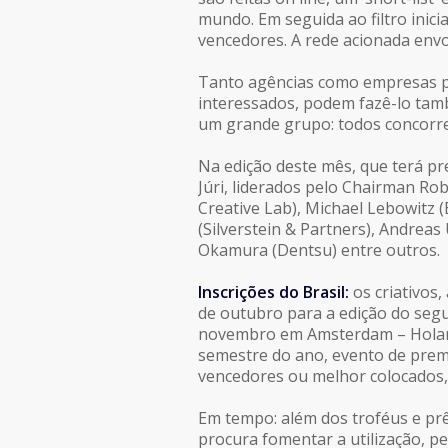
mundo. Em seguida ao filtro inic
vencedores. A rede acionada envo
Tanto agências como empresas po
interessados, podem fazê-lo tamb
um grande grupo: todos concorrem
Na edição deste mês, que terá p
Júri, liderados pelo Chairman R
Creative Lab), Michael Lebowitz (
(Silverstein & Partners), Andreas
Okamura (Dentsu) entre outros.
Inscrições do Brasil:
os criativos,
de outubro para a edição do seg
novembro em Amsterdam – Holand
semestre do ano, evento de premi
vencedores ou melhor colocados,
Em tempo: além dos troféus e pr
procura fomentar a utilização, pel