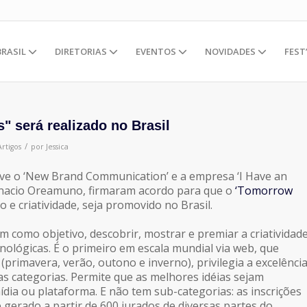
BRASIL
DIRETORIAS
EVENTOS
NOVIDADES
FEST
 será realizado no Brasil
/
Artigos
por
Jessica
e o ‘New Brand Communication’ e a empresa ‘I Have an
Ignacio Oreamuno, firmaram acordo para que o
‘Tomorrow
 e criatividade, seja promovido no Brasil.
m como objetivo, descobrir, mostrar e premiar a criatividad
nológicas. É o primeiro em escala mundial via web, que
(primavera, verão, outono e inverno), privilegia a excelênci
sas categorias. Permite que as melhores idéias sejam
dia ou plataforma. E não tem sub-categorias: as inscrições
’ é gerado a partir de 600 jurados de diversas partes do