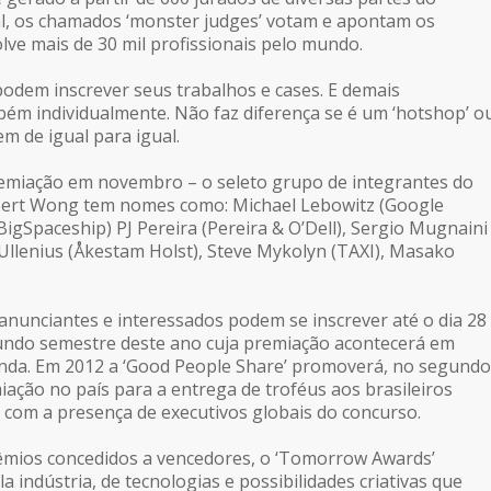
ial, os chamados ‘monster judges’ votam e apontam os
lve mais de 30 mil profissionais pelo mundo.
dem inscrever seus trabalhos e cases. E demais
ém individualmente. Não faz diferença se é um ‘hotshop’ o
 de igual para igual.
remiação em novembro – o seleto grupo de integrantes do
obert Wong tem nomes como: Michael Lebowitz (Google
BigSpaceship) PJ Pereira (Pereira & O’Dell), Sergio Mugnaini
 Ullenius (Åkestam Holst), Steve Mykolyn (TAXI), Masako
 anunciantes e interessados podem se inscrever até o dia 28
undo semestre deste ano cuja premiação acontecerá em
a. Em 2012 a ‘Good People Share’ promoverá, no segundo
ação no país para a entrega de troféus aos brasileiros
 com a presença de executivos globais do concurso.
êmios concedidos a vencedores, o ‘Tomorrow Awards’
a indústria, de tecnologias e possibilidades criativas que