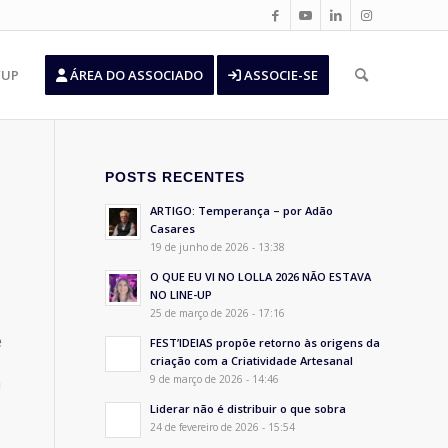
’UP
ÁREA DO ASSOCIADO
ASSOCIE-SE
POSTS RECENTES
ARTIGO: Temperança – por Adão
Casares
19 de junho de 2026 - 13:38
O QUE EU VI NO LOLLA 2026 NÃO ESTAVA
NO LINE-UP
25 de março de 2026 - 17:16
e
FEST’IDEIAS propõe retorno às origens da
criação com a Criatividade Artesanal
a
9 de março de 2026 - 14:46
Liderar não é distribuir o que sobra
24 de fevereiro de 2026 - 15:54