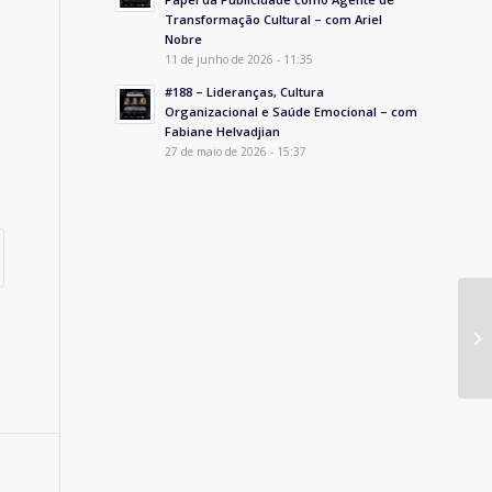
Transformação Cultural – com Ariel
Nobre
11 de junho de 2026 - 11:35
#188 – Lideranças, Cultura
Organizacional e Saúde Emocional – com
Fabiane Helvadjian
27 de maio de 2026 - 15:37
AP
Ga