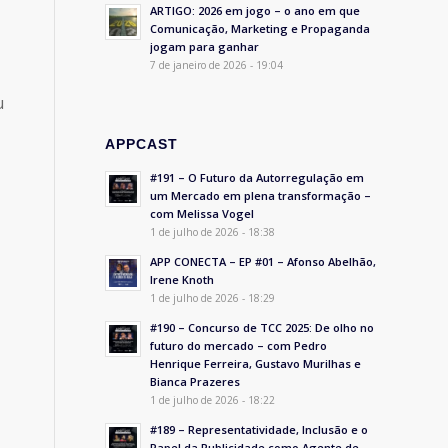
ARTIGO: 2026 em jogo – o ano em que
Comunicação, Marketing e Propaganda
jogam para ganhar
7 de janeiro de 2026 - 19:04
u
APPCAST
#191 – O Futuro da Autorregulação em
um Mercado em plena transformação –
com Melissa Vogel
1 de julho de 2026 - 18:38
APP CONECTA – EP #01 – Afonso Abelhão,
Irene Knoth
1 de julho de 2026 - 18:29
#190 – Concurso de TCC 2025: De olho no
futuro do mercado – com Pedro
Henrique Ferreira, Gustavo Murilhas e
Bianca Prazeres
1 de julho de 2026 - 18:22
#189 – Representatividade, Inclusão e o
Papel da Publicidade como Agente de