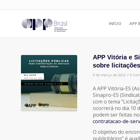
INÍCIO
APP 
APP Vitória e 
sobre licitaçõe
/
9 de março de 2022
0 Com
A APP Vitória-ES (A
Sinapro-ES (Sindic
com o tema “Licitaçõ
ocorrerá no dia 10 d
podem ser feitas no
contratacao-de-serv
O objetivo do encont
publicitários” é aux