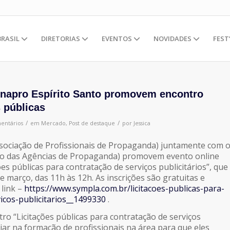
BRASIL
DIRETORIAS
EVENTOS
NOVIDADES
FEST
Sinapro Espírito Santo promovem encontro
s públicas
/
/
entários
em
Mercado
,
Post de destaque
por
Jessica
ssociação de Profissionais de Propaganda) juntamente com 
ato das Agências de Propaganda) promovem evento online
es públicas para contratação de serviços publicitários”, que
e março, das 11h às 12h. As inscrições são gratuitas e
 link –
https://www.sympla.com.br/licitacoes-publicas-para-
icos-publicitarios__1499330
.
ro “Licitações públicas para contratação de serviços
iliar na formação de profissionais na área para que eles