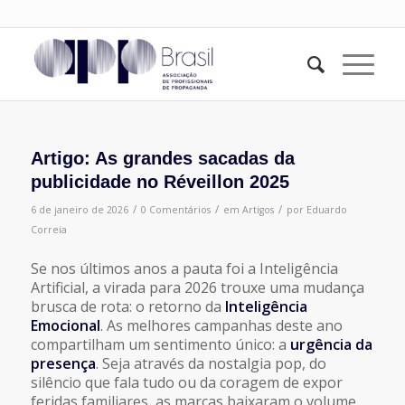
Artigo: As grandes sacadas da
publicidade no Réveillon 2025
/
/
/
6 de janeiro de 2026
0 Comentários
em
Artigos
por
Eduardo
Correia
Se nos últimos anos a pauta foi a Inteligência
Artificial, a virada para 2026 trouxe uma mudança
brusca de rota: o retorno da
Inteligência
Emocional
. As melhores campanhas deste ano
compartilham um sentimento único: a
urgência da
presença
. Seja através da nostalgia pop, do
silêncio que fala tudo ou da coragem de expor
feridas familiares, as marcas baixaram o volume