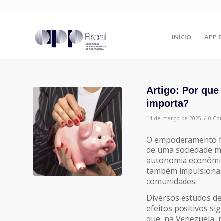
INÍCIO
APP 
Artigo: Por qu
importa?
/
14 de março de 2025
0 Co
O empoderamento fin
de uma sociedade m
autonomia econômic
também impulsionam
comunidades.
Diversos estudos d
efeitos positivos si
que, na Venezuela, 