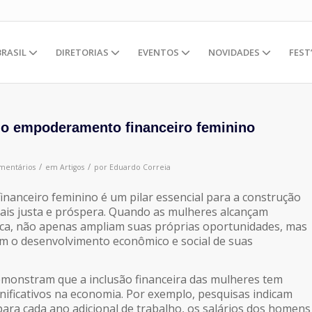
BRASIL
DIRETORIAS
EVENTOS
NOVIDADES
FEST
e o empoderamento financeiro feminino
/
/
mentários
em
Artigos
por
Eduardo Correia
anceiro feminino é um pilar essencial para a construção
ais justa e próspera. Quando as mulheres alcançam
a, não apenas ampliam suas próprias oportunidades, mas
 o desenvolvimento econômico e social de suas
emonstram que a inclusão financeira das mulheres tem
gnificativos na economia. Por exemplo, pesquisas indicam
para cada ano adicional de trabalho, os salários dos homens