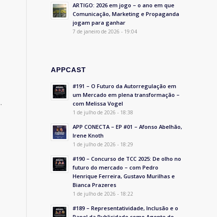
ARTIGO: 2026 em jogo – o ano em que
Comunicação, Marketing e Propaganda
jogam para ganhar
7 de janeiro de 2026 - 19:04
APPCAST
#191 – O Futuro da Autorregulação em
um Mercado em plena transformação –
.
com Melissa Vogel
1 de julho de 2026 - 18:38
APP CONECTA – EP #01 – Afonso Abelhão,
Irene Knoth
1 de julho de 2026 - 18:29
#190 – Concurso de TCC 2025: De olho no
futuro do mercado – com Pedro
Henrique Ferreira, Gustavo Murilhas e
Bianca Prazeres
1 de julho de 2026 - 18:22
#189 – Representatividade, Inclusão e o
Papel da Publicidade como Agente de