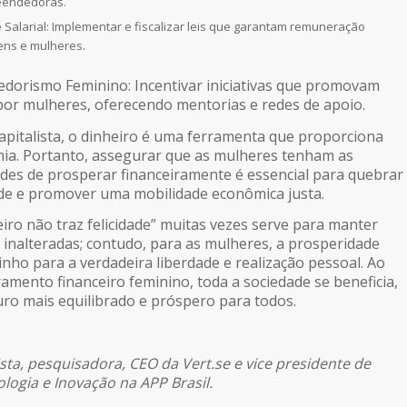
eendedoras.
e Salarial: Implementar e fiscalizar leis que garantam remuneração
ens e mulheres.
dorismo Feminino: Incentivar iniciativas que promovam
por mulheres, oferecendo mentorias e redes de apoio.
pitalista, o dinheiro é uma ferramenta que proporciona
ia. Portanto, assegurar que as mulheres tenham as
es de prosperar financeiramente é essencial para quebrar
ade e promover uma mobilidade econômica justa.
eiro não traz felicidade” muitas vezes serve para manter
 inalteradas; contudo, para as mulheres, a prosperidade
inho para a verdadeira liberdade e realização pessoal. Ao
amento financeiro feminino, toda a sociedade se beneficia,
ro mais equilibrado e próspero para todos.
ista, pesquisadora, CEO da Vert.se e vice presidente de
ogia e Inovação na APP Brasil.