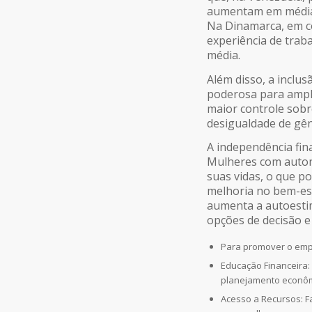
aumentam em média 
Na Dinamarca, em c
experiência de tra
média.
Além disso, a inclu
poderosa para ampli
maior controle sobr
desigualdade de gê
A independência fin
Mulheres com auton
suas vidas, o que p
melhoria no bem-est
aumenta a autoesti
opções de decisão e
Para promover o emp
Educação Financeira:
planejamento econôm
Acesso a Recursos: Fa