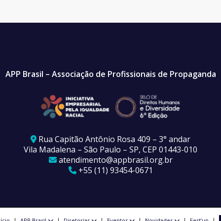
APP Brasil – Associação de Profissionais de Propaganda
Rua Capitão Antônio Rosa 409 – 3° andar
Vila Madalena – São Paulo – SP, CEP 01443-010
atendimento@appbrasil.org.br
+55 (11) 93454-0671
nício
APP Brasil
Diretorias
Eventos
Novidades
Fest’up