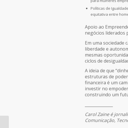
para mulheres empr
Políticas de Igualdad
equitativa entre hom
Apoio ao Empreende
negócios liderados 
Em uma sociedade ca
liberdade e autonom
mesmas oportunidad
ciclos de desiguald
A ideia de que “dinh
estruturas de poder
financeira é um cam
investir no empoder
construindo um futu
______________
Carol Zaine é jornal
Comunicação, Tecnol
EDITAL DE