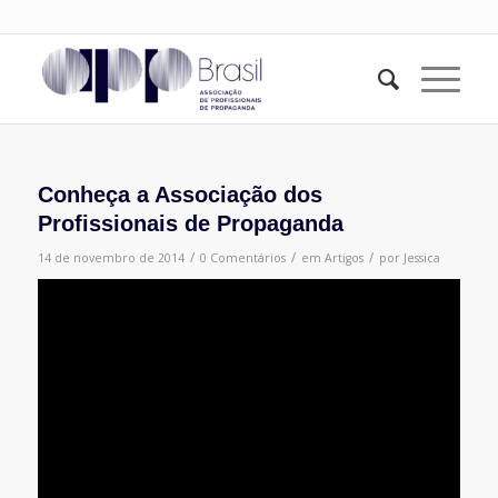
Conheça a Associação dos
Profissionais de Propaganda
/
/
/
14 de novembro de 2014
0 Comentários
em
Artigos
por
Jessica